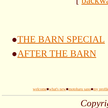
[
backw
●
THE BARN SPECIAL
●
AFTER THE BARN
welcome
■
what's new
■
motoharu sano
■
my profil
Copyri