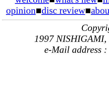
opinion
■
disc review
■
abou
Copyri
1997 NISHIGAMI, No
e-Mail address 