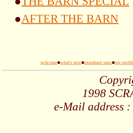
●
THE BARN SPECIAL
●
AFTER THE BARN
welcome
■
what's new
■
motoharu sano
■
my profil
Copyri
1998 SCRA
e-Mail address 