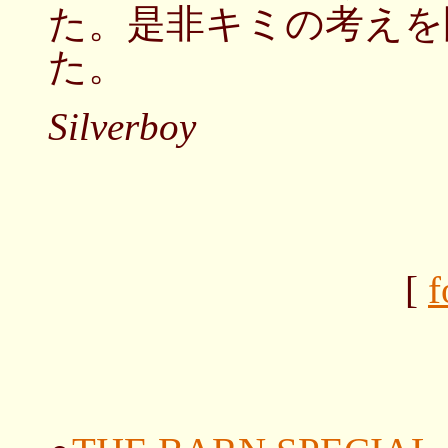
た。是非キミの考えを
た。
Silverboy
[
f