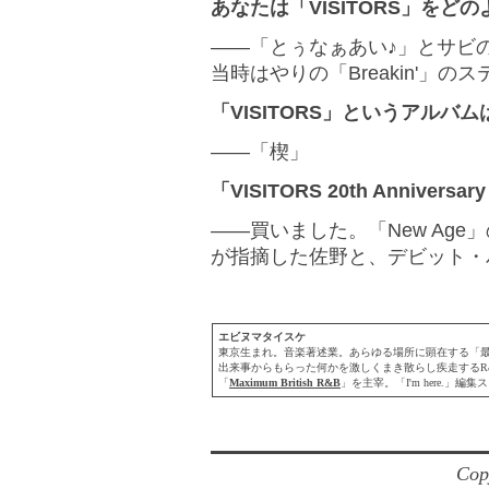
あなたは「VISITORS」をど
――「とぅなぁあい♪」とサビの部
当時はやりの「Breakin'」
「VISITORS」というアル
――「楔」
「VISITORS 20th Anniver
――買いました。「New Ag
が指摘した佐野と、デビット・
エビヌマタイスケ
東京生まれ。音楽著述業。あらゆる場所に顕在する「最良の
出来事からもらった何かを激しくまき散らし疾走するR
「
Maximum British R&B
」を主宰。「I'm here.」編
Cop