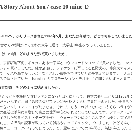
Story About You / case 10 mine-D
ISITORS」がリリースされた1984年5月、あなたは何歳で、どこで何をしていまし
田舎から2時間かけて京都の大学に通う、大学生1年生をやっていました。
ORS」はいつ頃、どのような形で買いましたか。
、京都駅地下街、ポルタにある十字屋というレコードショップで買いました。いわ
ム」を買いましたね。確か店頭に、ジャケットに写ってる佐野氏の、等身大ディス
て、それを恥ずかしいようなうれしい気持ちで見ていたのを覚えています。一人店
スで流されていた「Tonight」のプロモーションビデオを、1時間くらいずっと見て
ISITORS」をどのように聴きましたか。
あたりから本格的な佐野ファンになったぼくにとって、最大の盛り上がりは1982年
だったんです。同じ高校の佐野ファンばかり8人くらいで見に行きました。全員男
のないクリスマス・イヴだよなぁ。それで、もうこれ以上ないというくらいライヴ
の生活は以前にも増して完全に佐野中心のそれとなっていたんです。ファーストか
イスした独自ベスト・テープを作り、ウォークマンにぶちこんで持ち歩く。文字通
たし、佐野氏の記事が載っている雑誌もすべてチェックしていました。けどそんな中
然ニューヨークへ行ってしまった、と。翌年にかけての1年間は、高校3年だったぼ