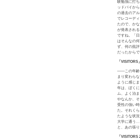
験勉強に打ち
ッドバイから
の過去のアル
でレコーディ
たので、かな
が発表される
ですね。「日
はそんなの何
ず、何の批評
だったからで
「VISIT
――この年齢
まり変わらな
ように感じま
年は、ぼくに
ム、よく泊ま
やなんか、そ
受性の強い時
た。それくら
たような状況
大学に通う…
と、あの張り
「VISITORS