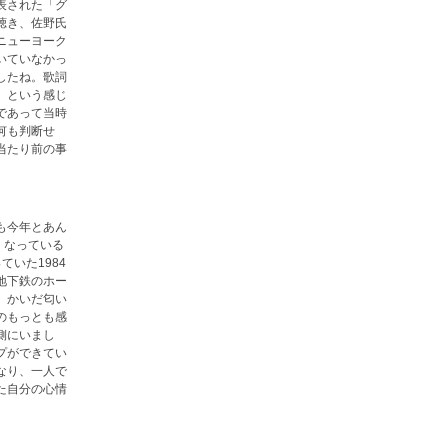
表された「グ
聴き、佐野氏
ニューヨーク
いていなかっ
したね。歌詞
」という感じ
であって当時
何も判断せ
当たり前の事
も今年とあん
くなっている
ていた1984
地下鉄のホー
、かいだ匂い
のもっとも感
側にいまし
プができてい
なり、一人で
た自分の心情