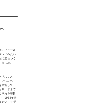
たか。
ゆるビニール
プレイみたい
頭に立ちつく
いました。
クリスマス・
だったんです
を堪能して、
らサードまで
りそれを毎日
、1983年春
くにとって受