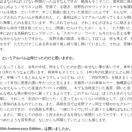
込まなければいけない時期だったはずなんですが、勉強もそこそこに、渡米前に発
はじめよう／モリスンは朝、空港で」を聴き、佐野氏のサウンドストリートを毎週
バムを聴き、という中で、すごく新曲に飢えていた状況だったんです。そんな中、
ングされたアルバムが発表された、と。最初は向こうでアルバム作ってくるとか聞
り興奮したのを覚えています。手に入れてからは、それこそむさぼるように聴きま
前から自分で聴き取ったりしたし（間違いだらけでしたが）。もう、「ただ聴いた
本における先駆的なヒップホップ」も「スポークン・ワーズ」も今だから言える事
も分からなかったですから。「佐野元春の新譜」を前にしてぼくは、何も考えず、
もせず、ただただそこにある音を繰り返し繰り返し聴いていました。それは、至極
す。
ORS」というアルバムは何だったのだと思いますか。
になってくると、去年の今頃、何をしていたのか思い出せない事が多いです。来年
い1年だろうなぁと思います。再来年もそうでしょう。1年1年の比重がどんどん軽
す。年喰ってくるとみんなそうでしょうけどね。けど、「VISITORS」を聴きまくっ
とって本当に密度の濃い年だったと言えます。京都市バスの車体カラー、無機質な
らせてもらっていた友達のアパートの階段…。今でも当時見ていた風景、聞いた音
んな色んな事が鮮やかに蘇ってくるようです。このアルバムは、ぼくの人生のうち
期に、それこそ「生活の一部だった」と言ってもいいくらいの存在として、ぼくの
い意味のあるものでしたね。また、高校生活では佐野ファン同士で穏やかなグルー
だったのですが、その高校も卒業し、一緒にライヴに行った面々とも離ればなれに
。まさに「個としての自分」と向き合わざるを得ない状態だったワケです。そうし
つめたような音世界は、なにかしら同期していたようにも感じます。
 20th Anniversary Edition」は買いましたか。