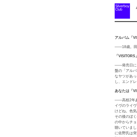
A 
アルバム「V
――18歳。
「VISIT
――発売日に
盤の「アルバ
なヤツがあっ
し、エンドレ
あなたは「V
――高校2年
イヴのライヴ
けどね。色気
その後のぼく
の中からチョ
聴いていまし
に佐野氏は突