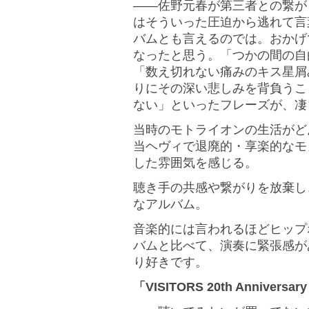
――佐野元春が第三者との繋が
はそういった圧迫から逃れて言
バムとも言えるのでは。おかげ
なったと思う。「つかの間の自
「数え切れない痛みのキス星屑
りにその深い悲しみを背負うこ
ない」といったフレーズが、凄
当時のモトライオンの生活がど
当ヘヴィで退廃的・享楽的なモ
した雰囲気を感じる。
聴き手の共感や繋がりを放棄し
なアルバム。
音楽的には言われるほどヒップ
バムと比べて、演奏に緊張感が
り好きです。
「VISITORS 20th Anniver