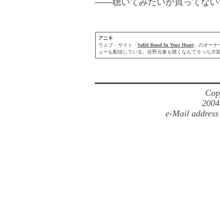
――聴いてみたいが買ってない
アニキ
ウェブ・サイト「
Solid Bond In Your Heart
」のオーナ
ューも配信している。佐野元春も聴くなんてそっち方
Cop
2004
e-Mail address