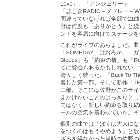
Love」、「アンジェリーナ
「悲しきRADIO～メドレー～Welco
間違っていなければ全部で21
野は何度も「ありがとう」と繰
ンドを客席に向けてステージを
これがライブのあらましだ。曲
「SOMEDAY」はおろか、「ガ
Bloods」も「約束の橋」も「Roc
ては賛否もあるかもしれない。
清々しく映った。「Back To T
奏した第一部、そして新作「TH
二部。そこには佐野がこのライ
えかけたいことのはっきりとし
ではなく、新しい約束を取り結
ールの空気を震わせていた。そ
個別の曲では「ぼくは大人にな
をつくのはもうやめよう」と歌
ざるを得なかった当時の佐野の