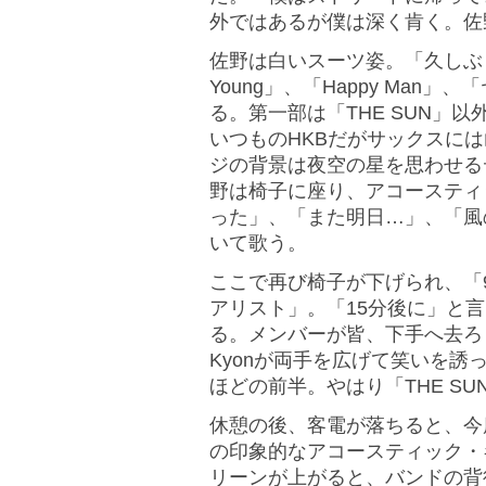
外ではあるが僕は深く肯く。佐
佐野は白いスーツ姿。「久しぶ
Young」、「Happy Ma
る。第一部は「THE SUN」
いつものHKBだがサックスに
ジの背景は夜空の星を思わせる
野は椅子に座り、アコースティ
った」、「また明日…」、「風
いて歌う。
ここで再び椅子が下げられ、「
アリスト」。「15分後に」と
る。メンバーが皆、下手へ去ろ
Kyonが両手を広げて笑いを誘
ほどの前半。やはり「THE S
休憩の後、客電が落ちると、今
の印象的なアコースティック・
リーンが上がると、バンドの背後