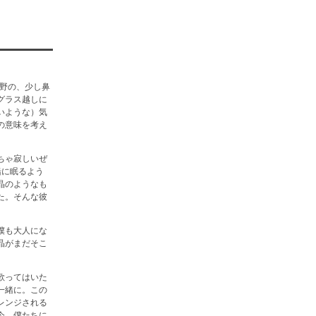
佐野の、少し鼻
グラス越しに
いような）気
の意味を考え
ちゃ寂しいぜ
緒に眠るよう
晶のようなも
た。そんな彼
僕も大人にな
晶がまだそこ
歌ってはいた
一緒に。この
レンジされる
今、僕たちに