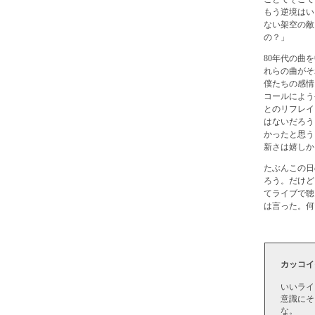
もう逆境はい
ない架空の敵
の？」
80年代の曲
れらの曲がそ
僕たちの感情
コールによう
とのリフレイ
はないだろう
かったと思う
新さは嬉しか
たぶんこの日
ろう。だけど
てライブで聴
は言った。何
カッコイ
いいライ
意識にそ
な。