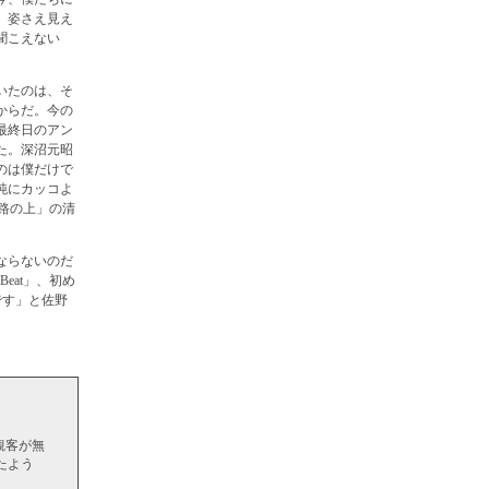
。姿さえ見え
聞こえない
いたのは、そ
からだ。今の
最終日のアン
た。深沼元昭
のは僕だけで
純にカッコよ
路の上」の清
ならないのだ
eat」、初め
です」と佐野
観客が無
たよう