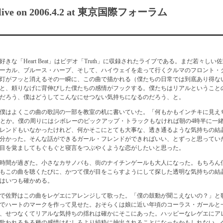
ive on 2006.4.2 at 東京国際フォーラム
きな「Heart Beat」はビデオ「Truth」に収録されたライブである。まだ若々しい
ーカル、ブルース・ハープ、そして、ハイウェイを走って行くクルマのフロント・
灯がフッと消えるその一瞬に、この曲で描かれる（僕たちの日常では到底あり得な
と、頼りなげに背伸びした僕たちの感情がフックする。僕たちはリアルということ
だろう、僕はどうしてこんなにせつない気持ちになるのだろう、と。
僕はよくこの曲の歌詞の一部を教室の机に書いていた。「何もかもインチキに見え
か何とか。僕の周りにはシボレーのピックアップ・トラックもなければ朝の4時半に一
レンドもいなかったけれど、何かそこにとても大事な、透き通るような気持ちの結
分かった。そんな話ができるガール・フレンドができればいい、とずっと思ってい
目を覚ましてもぐもぐと寝言をつぶやくような恋がしたいと思った。
時間が過ぎた。小さなカサノバも、街のナイチンゲールも大人になった。もちろん
もこの曲を聴くたびに、かつて僕が目をこらすようにして探した透明な気持ちの結
はいつも確かめる。
で佐野はこの曲をレゲエにアレンジして歌った。「僕の鼓動が聞こえないの？」と
でハートのマークを作って見せた。おそらくは娘に近い年頃のコーラス・ガールと
、せつなくてリアルな気持ちの揺れは確かにそこにあった。ハッピーなレゲエにア
歌われるある種の感情はむしろより純粋に抽出されることになったかもしれない。