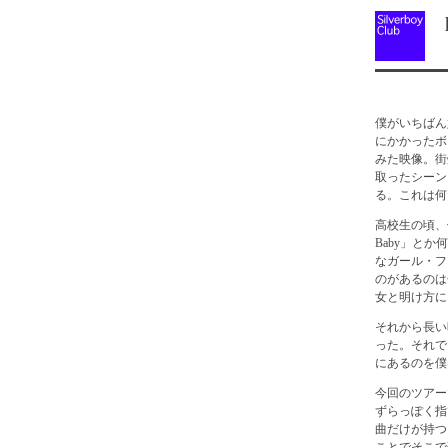
l
僕がいちばん好
にかかったボ
みた映像。街
取ったシーン
る。これは何
高校生の頃、
Baby」と
なガール・フ
のがあるのは
女と明け方に
それから長い
った。それで
にあるのを僕
今回のツアー
ずらっぽく指
曲だけが持つ
ことでそこで