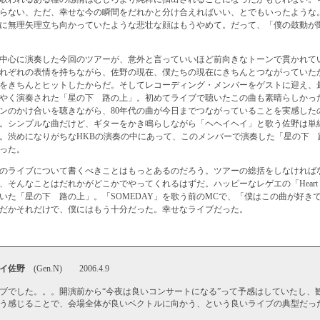
らない、ただ、幸せな今の瞬間をだれかと分け合えればいい、とでもいったような
に無理矢理立ち向かっていたような悲壮な顔はもうやめて。だって、「僕の鼓動が
を中心に演奏した今回のツアーが、意外と言っていいほど前向きなトーンで貫かれて
れぞれの表情を持ちながら、佐野の現在、僕たちの現在にきちんとつながっていた
をきちんとヒットしたからだ。そしてレコーディング・メンバーをゲストに迎え、
やく演奏された「星の下 路の上」。初めてライブで聴いたこの曲も素晴らしかっ
ンのかけ合いを聴きながら、80年代の曲が今日までつながっていることを実感した
。シンプルな曲だけど、ギターをかき鳴らしながら「ヘヘイヘイ」と歌う佐野は単
。渋めになりがちなHKBの演奏の中にあって、このメンバーで演奏した「星の下 
った。
のライブについて書くべきことはもっとあるのだろう。ツアーの総括をしなければ
、そんなことはだれかがどこかでやってくれるはずだ。ハッピーなレゲエの「Heart B
いた「星の下 路の上」。「SOMEDAY」を歌う前のMCで、「僕はこの曲が好き
だかそれだけで、僕にはもう十分だった。幸せなライブだった。
イ佐野
(Gen.N) 2006.4.9
ブでした。。。開演前から“今夜は良いコンサートになる”って予感はしていたし、
う感じることで、会場全体が良いベクトルに向かう、という良いライブの典型だっ