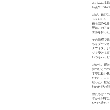
ルバムに収録
時点でアルバム
だが、佐野は
スをいじり、
曲も詰め込み
野はこのアル
主張を持った
その過程で佐
ちをダウンさ
タフネス。ジ
ジを受ける直
いつもハッピ
だから、僕た
持つひとつの
丁寧に拾い集
だわり、コミ
経った21世
時の佐野の顔
僕たちはこの
年から84年
いつも流れて