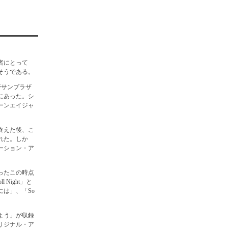
者にとって
そうである。
中野サンプラザ
にあった。シ
ーンエイジャ
。
を終えた後、こ
れた。しか
ーション・ア
ったこの時点
Night」と
は」、「So
よう」が収録
リジナル・ア