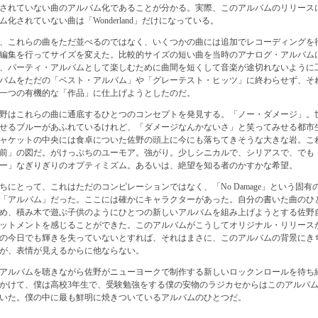
されていない曲のアルバム化であることが分かる。実際、このアルバムのリリース
化されていない曲は「Wonderland」だけになっている。
、これらの曲をただ並べるのではなく、いくつかの曲には追加でレコーディングを
編集を行ってサイズを変えた。比較的サイズの短い曲を当時のアナログ・アルバムに
、パーティ・アルバムとして楽しむために曲間を短くして音楽が途切れないように
バムをただの「ベスト・アルバム」や「グレーテスト・ヒッツ」に終わらせず、そ
一つの有機的な「作品」に仕上げようとしたのだ。
野はこれらの曲に通底するひとつのコンセプトを発見する。「ノー・ダメージ」。
せるブルーがあふれているけれど、「ダメージなんかないさ」と笑ってみせる都市
ャケットの中央には食卓についた佐野の頭上に今にも落ちてきそうな大きな岩。こ
前」の図だ。がけっぷちのユーモア。強がり。少しシニカルで、シリアスで、でも
ー」なぎりぎりのオプティミズム。あるいは、絶望を知る者のかすかな希望。
ちにとって、これはただのコンピレーションではなく、「No Damage」という固有
「アルバム」だった。ここには確かにキャラクターがあった。自分の書いた曲のひ
め、積み木で遊ぶ子供のようにひとつの新しいアルバムを組み上げようとする佐野
ットメントを感じることができた。このアルバムがこうしてオリジナル・リリースか
紀の今日でも輝きを失っていないとすれば、それはまさに、このアルバムの背景にき
が、表情が見えるからに他ならない。
アルバムを聴きながら佐野がニューヨークで制作する新しいロックンロールを待ち続け
にかけて、僕は高校3年生で、受験勉強をする僕の安物のラジカセからはこのアルバ
いた。僕の中に最も鮮明に焼きついているアルバムのひとつだ。