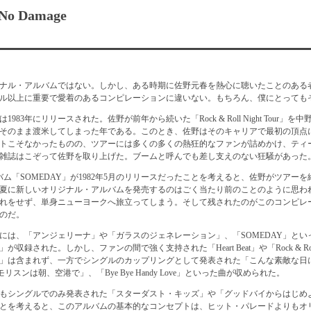
o Damage
ナル・アルバムではない。しかし、ある時期に佐野元春を熱心に聴いたことのある
ル以上に重要で愛着のあるコンピレーションに違いない。もちろん、僕にとっても
1983年にリリースされた。佐野が前年から続いた「Rock & Roll Night Tour」を
そのまま渡米してしまった年である。このとき、佐野はそのキャリアで最初の頂点
トこそなかったものの、ツアーには多くの多くの熱狂的なファンが詰めかけ、ティ
雑誌はこぞって佐野を取り上げた。ブームと呼んでも差し支えのない狂騒があった
バム「SOMEDAY」が1982年5月のリリースだったことを考えると、佐野がツアー
夏に新しいオリジナル・アルバムを発売するのはごく当たり前のことのように思わ
れをせず、単身ニューヨークへ旅立ってしまう。そして残されたのがこのコンピレ
のだ。
には、「アンジェリーナ」や「ガラスのジェネレーション」、「SOMEDAY」とい
収録された。しかし、ファンの間で強く支持された「Heart Beat」や「Rock & Roll 
」は含まれず、一方でシングルのカップリングとして発表された「こんな素敵な日に
「モリスンは朝、空港で」、「Bye Bye Handy Love」といった曲が収められた。
もシングルでのみ発表された「スターダスト・キッズ」や「グッドバイからはじめ
とを考えると、このアルバムの基本的なコンセプトは、ヒット・パレードよりもオ