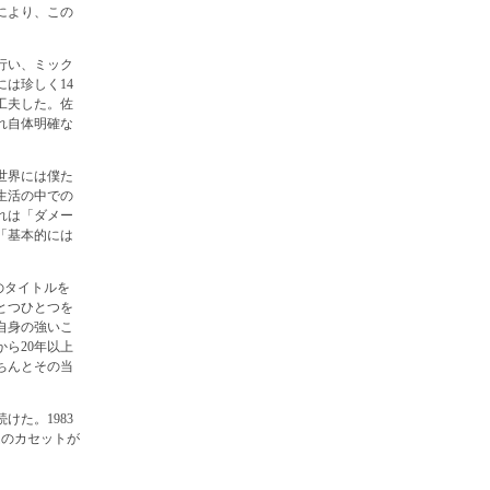
により、この
行い、ミック
は珍しく14
工夫した。佐
れ自体明確な
世界には僕た
生活の中での
れは「ダメー
「基本的には
のタイトルを
とつひとつを
自身の強いこ
ら20年以上
ちんとその当
た。1983
ムのカセットが