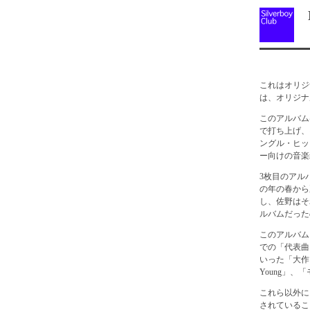
N
これはオリジ
は、オリジナ
このアルバムは
で打ち上げ、
ングル・ヒッ
ー向けの音楽
3枚目のアル
の年の春から
し、佐野はそ
ルバムだった
このアルバム
での「代表曲」が
いった「大作
Young」、
これら以外に
されているこ