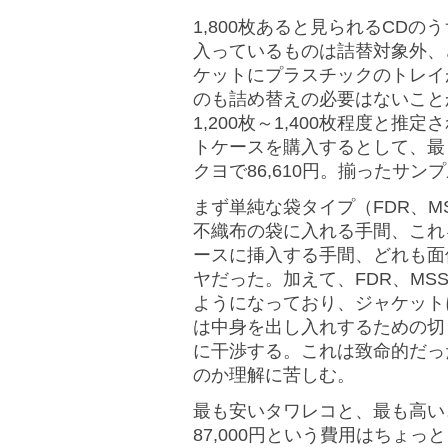
1,800枚あると見られるCD
入っているものは詰替対象外、
ケットにプラスチックのトレイ
のも詰め替えの必要はないこと
1,200枚～1,400枚程度と推
トケースを購入するとして、最も
クヨで86,610円。揃ったサ
まず単純な袋タイプ（FDR、
不織布の袋に入れる手間、これ
ースに挿入する手間、どれも面
ヤだった。加えて、FDR、M
ようになっており、ジャケット
は中身を出し入れするための切
に干渉する。これは致命的だっ
のか理解に苦しむ。
最も安いタワレコと、最も高い
87,000円という費用はちょ