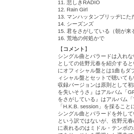
11. 悲しきRADIO
12. Rain Girl
13. マンハッタンブリッヂにた
14. シーズンズ
15. 君をさがしている（朝が来
16. 荒地の何処かで
【
コメント
】
シングル曲とバラードは入れな
としての佐野元春を紹介すると
にオフィシャル盤とは1曲もダ
ィシャル盤とセットで聴いても
収録バージョンは原則として初
を失いそうさ』はアルバム「GRASS
をさがしている』はアルバム「The 20t
「H.K.B. session」を採る
シングル曲とバラードを外して
という訳ではないが、佐野元春
に表れるのはミドル・テンポの