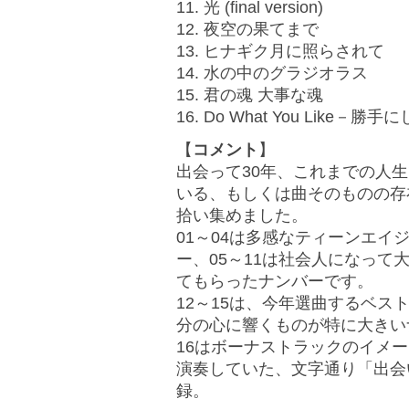
11. 光 (final version)
12. 夜空の果てまで
13. ヒナギク月に照らされて
14. 水の中のグラジオラス
15. 君の魂 大事な魂
16. Do What You Like－勝
【
コメント
】
出会って30年、これまでの人
いる、もしくは曲そのものの存
拾い集めました。
01～04は多感なティーンエ
ー、05～11は社会人になっ
てもらったナンバーです。
12～15は、今年選曲するベ
分の心に響くものが特に大きい
16はボーナストラックのイメ
演奏していた、文字通り「出会
録。