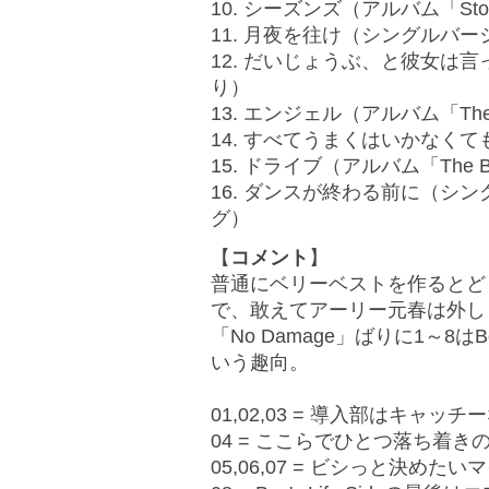
10. シーズンズ（アルバム「Ston
11. 月夜を往け（シングルバー
12. だいじょうぶ、と彼女は言った
り）
13. エンジェル（アルバム「The 
14. すべてうまくはいかなくても
15. ドライブ（アルバム「The 
16. ダンスが終わる前に（シ
グ）
【
コメント
】
普通にベリーベストを作るとどう
で、敢えてアーリー元春は外し
「No Damage」ばりに1～8はBoy's 
いう趣向。
01,02,03 = 導入部はキャ
04 = ここらでひとつ落ち着き
05,06,07 = ビシっと決