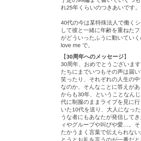
予定の99編まで書いていくつもり
れ25年くらいのつきあいです
40代の今は某特殊法人で働く
して彼と一緒に年齢を重ねたフ
がどういったふうに動いていくのか楽
love me で。
【
30周年へのメッセージ
】
30周年、おめでとうございま
たちにまでいつもその声は届い
笑ったり、それぞれの人生の中で
なのか、そんなことに答えがあ
からも30年、ということなん
代に制服のままライブを見に行
いた10代を送り、大人になっ
うな者にもあなたが発信してき
ィやグルーブや叫びや愛…。そ
たかうまく言葉で伝えられない
とうとお礼を言うのが一番だと