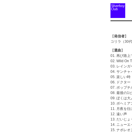
コ
【
発信者
】
コリラ（30
【
選曲
】
01. 再び路上
02. Wild On 
03. レイン
04. サンチ
05. 楽しい時
06. ドクター
07. ポッ
08. 最後の1
09. ぼくは
10. ボヘミ
11. 月夜を往
12. 遠い声
13. だい
14. ニューエイジ
15. ナポレオ