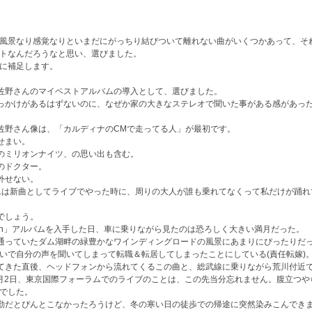
風景なり感覚なりといまだにがっちり結びついて離れない曲がいくつかあって、そ
トなんだろうなと思い、選びました。
に補足します。
まで佐野さんのマイベストアルバムの導入として、選びました。
なきっかけがあるはずないのに、なぜか家の大きなステレオで聞いた事がある感があっ
中の佐野さん像は、「カルディナのCMで走ってる人」が最初です。
外せまい。
泰彦のミリオンナイツ、の思い出も含む。
君のドクター。
り外せない。
. 特に8.は新曲としてライブでやった時に、周りの大人が誰も乗れてなくって私だけが踊
いでしょう。
he Sun」アルバムを入手した日、車に乗りながら見たのは恐ろしく大きい満月だった。
よく通っていたダム湖畔の緑豊かなワインディングロードの風景にあまりにぴったりだ
いで自分の声を聞いてしまって転職＆転居してしまったことにしている(責任転嫁)
越してきた直後、ヘッドフォンから流れてくるこの曲と、総武線に乗りながら荒川付近
06年4月2日、東京国際フォーラムでのライブのことは、この先当分忘れません。腹立つ
でした。
車通勤だとぴんとこなかったろうけど、冬の寒い日の徒歩での帰途に突然染みこんでき