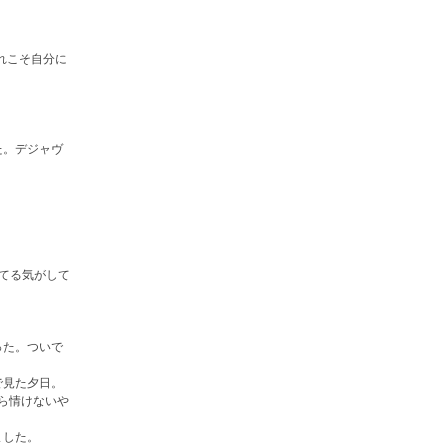
れこそ自分に
た。デジャヴ
れてる気がして
った。ついで
。
で見た夕日。
やら情けないや
ました。