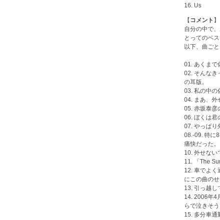
16. Us
【
コメント
】
自分の中で、
とってのベス
以下、曲ごと
01. あく
02. そん
の耳版。
03. 私の
04. まあ、
05. 赤坂
06. ぼくは
07. やっぱ
08.-09
痛快だった。
10. 外せな
11. 「T
12. 車で
にこの曲のせ
13. 引っ
14. 20
らで泣きそう
15. 多分