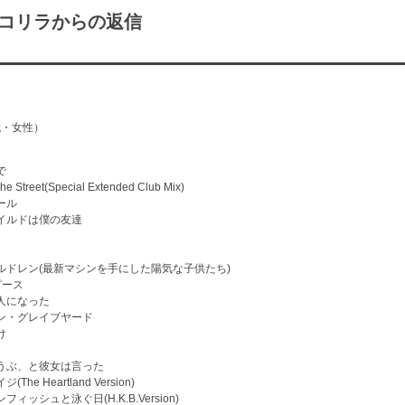
リラからの返信
代・女性）
で
The Street(Special Extended Club Mix)
ガール
ャイルドは僕の友達
プチルドレン(最新マシンを手にした陽気な子供たち)
ピース
大人になった
アン・グレイブヤード
け
じょうぶ、と彼女は言った
(The Heartland Version)
ンフィッシュと泳ぐ日(H.K.B.Version)