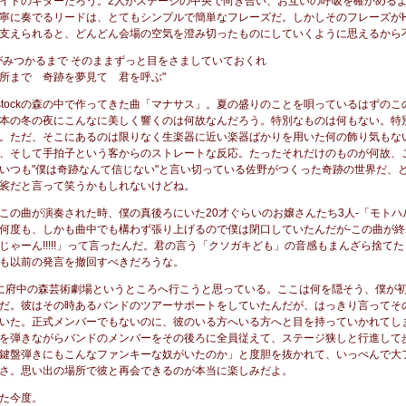
イドのギターだろう。2人がステージの中央で向き合い、お互いの呼吸を確かめる
寧に奏でるリードは、とてもシンプルで簡単なフレーズだ。しかしそのフレーズがH
支えられると、どんどん会場の空気を澄み切ったものにしていくように思えるから
がみつかるまで そのままずっと目をさましていておくれ
所まで 奇跡を夢見て 君を呼ぶ"
dstockの森の中で作ってきた曲「マナサス」。夏の盛りのことを唄っているはずの
本の冬の夜にこんなに美しく響くのは何故なんだろう。特別なものは何もない。特
。ただ、そこにあるのは限りなく生楽器に近い楽器ばかりを用いた何の飾り気もな
、そして手拍子という客からのストレートな反応。たったそれだけのものが何故、
いつも"僕は奇跡なんて信じない"と言い切っている佐野がつくった奇跡の世界だ、
裟だと言って笑うかもしれないけどね。
この曲が演奏された時、僕の真後ろにいた20才ぐらいのお嬢さんたち3人-「モトハルー
何度も、しかも曲中でも構わず張り上げるので僕は閉口していたんだが-この曲が終
じゃーん!!!!!」って言ったんだ。君の言う「クソガキども」の音感もまんざら捨て
も以前の発言を撤回すべきだろうな。
に府中の森芸術劇場というところへ行こうと思っている。ここは何を隠そう、僕が初
だ。彼はその時あるバンドのツアーサポートをしていたんだが、はっきり言ってそ
いた。正式メンバーでもないのに、彼のいる方へいる方へと目を持っていかれてし
を弾きながらバンドのメンバーをその後ろに全員従えて、ステージ狭しと行進して
鍵盤弾きにもこんなファンキーな奴がいたのか」と度胆を抜かれて、いっぺんで大
さ。思い出の場所で彼と再会できるのが本当に楽しみだよ。
た今度。