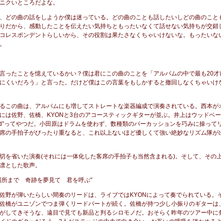
ニクいところだよな。
、どの曲の話をしようか僕は迷っている。どの曲のことも話したいしどの曲のこと
りだから、感動したことを伝えたい気持ちともったいなくて話せない気持ちが交錯
コレスポンデントらしいから、その役割は果たさなくちゃいけないな。もったいな
。
言ったことを憶えているかい？僕は君にこの曲のことを「アルバムの中で最も20才
にくいだろう」と言った。だけど僕はこの言葉をもしかすると撤回しなくちゃいけ
るこの曲は、アルバムにも増してストレートな楽器編成で演奏されている。西本が
には佐野、佐橋、KYONと3台のアコースティックギターが並ぶ。井上はウッドベ
ugged"ってやつだ。小田原はドラムを使わず、数種類のパーカッションを巧みに操って
席の手拍子がぴったり重なると、これ以上ないほど優しくて強い絶妙なリズム隊が
切を省いた演奏(それには一体化した客席の手拍子も当然含まれる)。そして、その
凛とした歌声。
場所まで 奇跡を夢見て 君を呼ぶ"
佐野が弾いたらしい間奏のリードは、ライブではKYONによって奏でられている。
佐橋がユニゾンでつま弾くリードパートが続く。佐橋が持つ少し小振りのギターは
がしてきそうな、遠目で見ても新品と判るシロモノだ。おそらく昨年のツアー中に