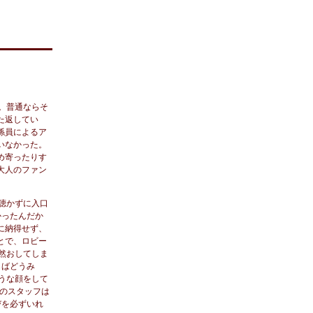
。普通ならそ
た返してい
係員によるア
いなかった。
め寄ったりす
大人のファン
聴かずに入口
かったんだか
に納得せず、
とで、ロビー
然おしてしま
らばどうみ
うな顔をして
そのスタッフは
びを必ずいれ