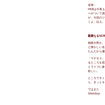
追伸：
HKBは今夜
ーがついて誂
が、今回のツ
くよ。以上。
親愛なるSC
相模大野か。
と懐かしい名
たんだから優
「マナサス」
るところを思
とライブに参
欲しい。
ところでキミ
ら、きっとキ
ではまた
Silverboy