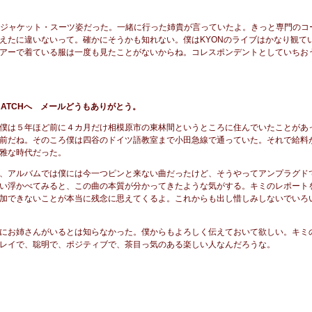
もジャケット・スーツ姿だった。一緒に行った姉貴が言っていたよ。きっと専門のコ
えたに違いないって。確かにそうかも知れない。僕はKYONのライブはかなり観て
アーで着ている服は一度も見たことがないからね。コレスポンデントとしていちお
RATCHへ メールどうもありがとう。
僕は５年ほど前に４カ月だけ相模原市の東林間というところに住んでいたことがあ
前だね。そのころ僕は四谷のドイツ語教室まで小田急線で通っていた。それで給料
雅な時代だった。
、アルバムでは僕には今一つピンと来ない曲だったけど、そうやってアンプラグド
い浮かべてみると、この曲の本質が分かってきたような気がする。キミのレポート
加できないことが本当に残念に思えてくるよ。これからも出し惜しみしないでいろ
にお姉さんがいるとは知らなかった。僕からもよろしく伝えておいて欲しい。キミ
レイで、聡明で、ポジティブで、茶目っ気のある楽しい人なんだろうな。