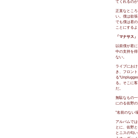
てくれるのが
正直なところ
い。僕は欲張
でも僕は君の
ことにするよ
「マナサス」
以前僕が君に
中の支持を得
ない。
ライブにおけ
き、フロント
る"Unpl
る。そこに客
だ。
無駄なもの一
にのる佐野の
"名前のない
アルバムでは
とに、佐野と
とニスの匂い