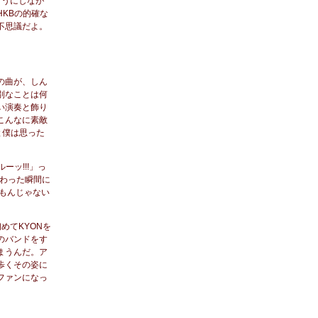
ようにしなが
KBの的確な
不思議だよ。
この曲が、しん
別なことは何
い演奏と飾り
こんなに素敵
と僕は思った
ッ!!!」っ
わった瞬間に
たもんじゃない
めてKYONを
のバンドをす
まうんだ。ア
歩くその姿に
ファンになっ