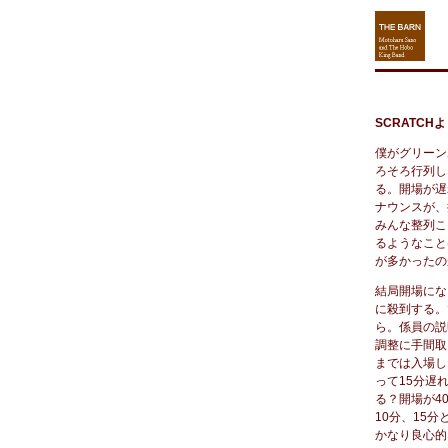
SCRATCH
僕がグリーン
ろそろ行列し
る。開場が遅
ナウンスが、
みんな整列こ
るようなこと
が多かったの
結局開場にな
に殺到する。
ら。係員の説
調整に手間取
までは入場し
って15分遅
る？開場が4
10分、15
かなり良心的