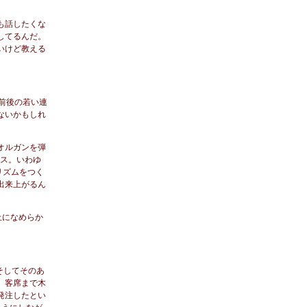
も話したくな
してるんだ。
いけど教える
前後の若い連
ないかもしれ
オルガンを弾
ース。いわゆ
リズムをつく
出来上がるん
上になめらか
そしてそのあ
、客席まで木
発注したとい