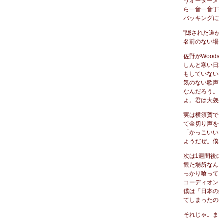
うオーダーメ
ら一音一音丁
バッキングに
"隠された道
名前のない場
佐野がWoo
しんと寒い日
もしていない
気のない歌声
なんだろう。
よ。君は大袈
実は横須賀で
て金切り声を
「かっこいい
ようだぜ。僕
次は1週間後
観た場所なん
っかり喰って
コーディオン
僕は「日本の
てしまったの
それじゃ。ま