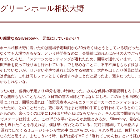
グリーンホール相模大野
より親愛なるSilverboyへ 元気にしているかい？
ホール相模大野に着いたのは開場予定時刻から30分近く経とうとしている頃だった
なくても入場できるかな、という時間帯なのに、会場前は溢れんばかりの人でごっ
れていたんだ。「ステージのセッティングが遅れたため、開場が遅れています。」
拡声器を使って繰り返し行われている。でも感心なことに、不平不満をもらす奴は
そしていないが、せいぜい小声で連れと話をする程度で、大声を出したり係員に詰
は皆無だ。これは同じファンとして自慢すべきことだと思ったよ。週末だったし、
かもしれないな。
ったのは、当初の予定より40分も遅い時刻だった。みんな係員の事情説明もろくに
でも無理もないことなんだ。3日前の雪の日ほどではないにしろ、この日も相当寒
明によれば、開場の遅れは「佐野元春本人がモニタースピーカーのコンディション
ったため」とのことだった。更に場内ではまだ照明の手直しが行われているとのこ
たものの、席へつくのは更に10分ほど待たねばならなかった。そんな訳で開演も当
れでステージは始まった。この15分を早いとみるか怠慢とみるか。Silverboy、君な
0分も遅れたことを考えれば、僕は早い方だとみている。定時に開場しても当然のよ
分と遅れて出てくるミュージシャンが世の中にはざらにいる。それを思えば、佐野と
な方だと思うよ。またこういう時、佐野は必ずMCで「遅れてごめんね」という詫