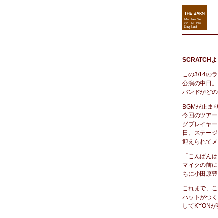
1
SCRATCH
この3/14
公演の中日。
バンドがどの
BGMが止ま
今回のツアー
グプレイヤー
日、ステージ
迎えられてメ
「こんばんは
マイクの前に
ちに小田原豊
これまで、こ
ハットがつく
してKYON