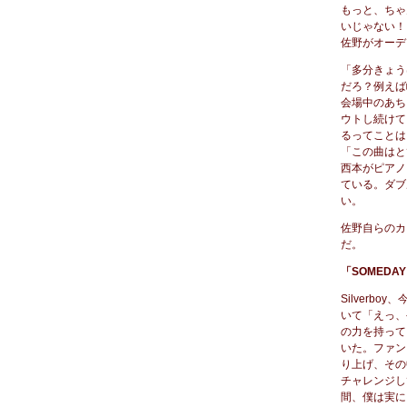
もっと、ちゃ
いじゃない！
佐野がオーデ
「多分きょう
だろ？例えば
会場中のあち
ウトし続けて
るってことは
「この曲はと
西本がピアノ
ている。ダブ
い。
佐野自らのカ
だ。
「SOMEDA
Silver
いて「えっ、
の力を持って
いた。ファン
り上げ、その
チャレンジし
間、僕は実に