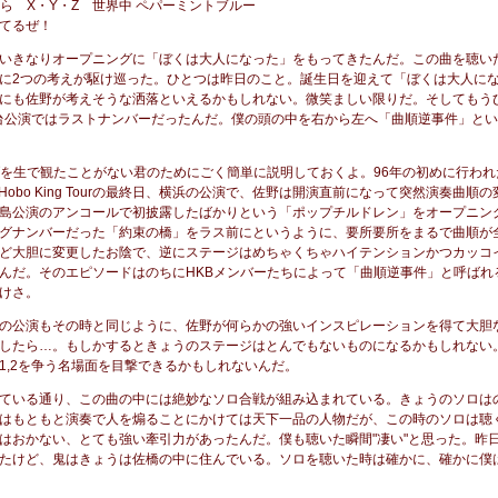
から X・Y・Z 世界中 ペパーミントブルー
てるぜ！
いきなりオープニングに「ぼくは大人になった」をもってきたんだ。この曲を聴い
に2つの考えが駆け巡った。ひとつは昨日のこと。誕生日を迎えて「ぼくは大人に
にも佐野が考えそうな洒落といえるかもしれない。微笑ましい限りだ。そしてもう
仙台公演ではラストナンバーだったんだ。僕の頭の中を右から左へ「曲順逆事件」と
ブを生で観たことがない君のためにごく簡単に説明しておくよ。96年の初めに行われ
tional Hobo King Tourの最終日、横浜の公演で、佐野は開演直前になって突然演奏曲
島公演のアンコールで初披露したばかりという「ポップチルドレン」をオープニン
グナンバーだった「約束の橋」をラス前にというように、要所要所をまるで曲順が
ど大胆に変更したお陰で、逆にステージはめちゃくちゃハイテンションかつカッコ
んだ。そのエピソードはのちにHKBメンバーたちによって「曲順逆事件」と呼ばれ
けさ。
の公演もその時と同じように、佐野が何らかの強いインスピレーションを得て大胆
したら…。もしかするときょうのステージはとんでもないものになるかもしれない
1,2を争う名場面を目撃できるかもしれないんだ。
ている通り、この曲の中には絶妙なソロ合戦が組み込まれている。きょうのソロは
はもともと演奏で人を煽ることにかけては天下一品の人物だが、この時のソロは聴
はおかない、とても強い牽引力があったんだ。僕も聴いた瞬間"凄い"と思った。昨
たけど、鬼はきょうは佐橋の中に住んでいる。ソロを聴いた時は確かに、確かに僕