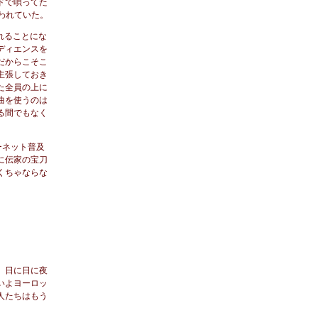
ドで唄ってた
われていた。
れることにな
ディエンスを
だからこそこ
主張しておき
た全員の上に
曲を使うのは
る間でもなく
ーネット普及
に伝家の宝刀
くちゃならな
）日に日に夜
いよヨーロッ
人たちはもう