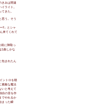
のきみは間違
ハイライト。
ってきた。
と思う。そう
!!」とシャ
ん来てくれて
の前に陣取っ
は1曲しかな
に包まれたん
、イントロを聴
に素敵な魔法
ないと考えて
独自の音を作
までやれるか
始まった瞬