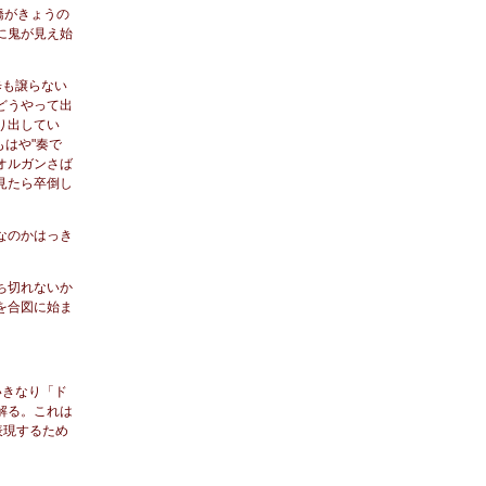
橋がきょうの
に鬼が見え始
歩も譲らない
どうやって出
り出してい
はや"奏で
オルガンさば
見たら卒倒し
なのかはっき
ち切れないか
を合図に始ま
いきなり「ド
解る。これは
表現するため