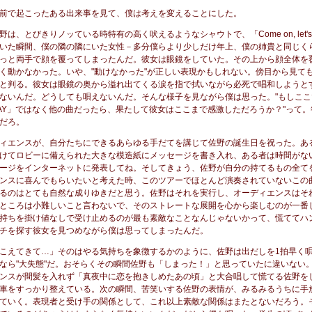
前で起こったある出来事を見て、僕は考えを変えることにした。
は、とびきりノッている時特有の高く吠えるようなシャウトで、「Come on, let's 
いた瞬間、僕の隣の隣にいた女性－多分僕らより少しだけ年上、僕の姉貴と同じく
っと両手で顔を覆ってしまったんだ。彼女は眼鏡をしていた。その上から顔全体を
く動かなかった。いや、"動けなかった"が正しい表現かもしれない。傍目から見て
と判る。彼女は眼鏡の奥から溢れ出てくる涙を指で拭いながら必死で唱和しようと
ないんだ。どうしても唄えないんだ。そんな様子を見ながら僕は思った。"もしここ
DAY」ではなく他の曲だったら、果たして彼女はここまで感激しただろうか？"って
だろ。
ィエンスが、自分たちにできるあらゆる手だてを講じて佐野の誕生日を祝った。あ
けてロビーに備えられた大きな模造紙にメッセージを書き入れ、ある者は時間がな
ージをインターネットに発表してね。そしてきょう、佐野が自分の持てるもの全て
ンスに喜んでもらいたいと考えた時、このツアーでほとんど演奏されていないこの
るのはとても自然な成りゆきだと思う。佐野はそれを実行し、オーディエンスはそ
ところは小難しいこと言わないで、そのストレートな展開を心から楽しむのが一番
持ちを掛け値なしで受け止めるのが最も素敵なことなんじゃないかって、慌ててハ
チを探す彼女を見つめながら僕は思ってしまったんだ。
こえてきて…」そのはやる気持ちを象徴するかのように、佐野は出だしを1拍早く
なら"大失態"だ。おそらくその瞬間佐野も「しまった！」と思っていたに違いない
ンスが間髪を入れず「真夜中に恋を抱きしめたあの頃」と大合唱して慌てる佐野を
車をすっかり整えている。次の瞬間、苦笑いする佐野の表情が、みるみるうちに手
ていく。表現者と受け手の関係として、これ以上素敵な関係はまたとないだろう。