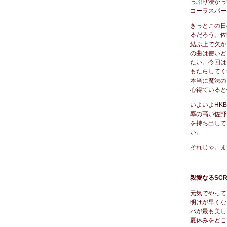
っぷり浸かっ
コーラスパー
きっとこの日
るだろう。佐
結ぶ上で欠か
の曲は使いど
たい。今回は
もたらしてく
本当に魔法の
心得ていると
いよいよHK
率の高い佐野
を持ち出して
い。
それじゃ。ま
親愛なるSC
元気でやって
明けが早くな
パが最も美し
夏休みをどこ