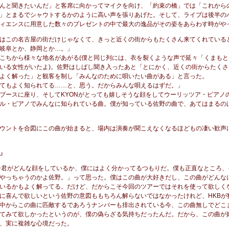
んと聞きたいんだ」と客席に向かってマイクを向け、「約束の橋」では「これから
」とまるでシャウトするかのように高い声を張りあげた。そして、ライブは後半の
ィエンスに用意した数々のプレゼントの中で最大の逸品がその姿をあらわす時がや
はこの名古屋の街だけじゃなくて、きっと近くの街からもたくさん来てくれている
岐阜とか、静岡とか…。」
こちから様々な地名があがる(僕と同じ列には、衣を裂くような声で延々「くまもとー
いる女性がいたよ)。佐野はしばし聞き入ったあと「とにかく、近くの街からたくさ
よく解った」と観客を制し「みんなのために唄いたい曲がある」と言った。
てもよく知られてる……と、思う。だからみんな唄えるはずだ。」
ブースに座り、そしてKYONがとっても嬉しそうな顔をしてウーリッツア・ピアノ
ル・ピアノでみんなに知られている曲。僕が知っている佐野の曲で、あてはまるの
ウントを合図にこの曲が始まると、場内は演奏が聞こえなくなるほどもの凄い歓声
Y」
boy、今君がどんな顔をしているか、僕にはよく分かってるつもりだ。僕も正直なところ
やっちゃうのかよ佐野。」って思った。僕はこの曲が大好きだし、この曲がどんな
いるかもよく解ってる。だけど、だからこそ今回のツアーではそれを使って欲しく
に喜んで欲しいという佐野の意図ももちろん解らないではなかったけれど、HKBが
中からこの曲に匹敵するであろうナンバーも排出されている今、この曲無しでどこ
てみて欲しかったというのが、僕の偽らざる気持ちだったんだ。だから、この曲が
、実に複雑な心境だった。