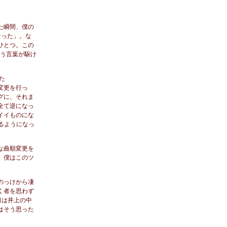
た瞬間、僕の
なった」。な
ひとつ。この
いう言葉が駆け
た
順の変更を行っ
グに、それま
全て逆になっ
イイものにな
るようになっ
な曲順変更を
。僕はこのツ
のっけから凄
く者を思わず
日は井上の中
はそう思った