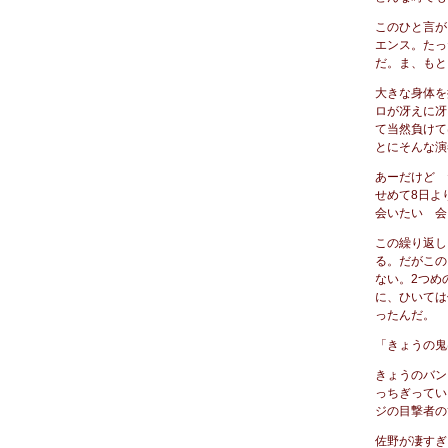
このひと言が
エンス。たっ
だ。ま、もと
大きな身体を
ロが冴えに冴
て当然負けて
とにそんな演
あーだけど 
せめて8日よ
会いたい 会
この繰り返し
る。だがこの
ない。2つめ
に、ひいては
ったんだ。
「きょうの鬼
きょうのバン
っちぎってい
ジの目撃者の
佐野が凄すぎ