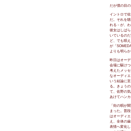
だが僕の目の
イントロで佐野
だ。それを聴
れる－が、わ
彼女はしばら
いているのだ
ど、でも唄え
が「SOME
よりも明らか
昨日はオーデ
会場に駆けつ
考えたメッセ
なオーディエ
いう結論に至
る。きょうの
て、佐野の気
あけてハンカ
「街の唄が聞
まった。普段
はオーディエ
え、全体の歯
表情へ変化し