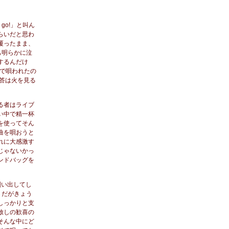
go!」と叫ん
らいだと思わ
覆ったまま、
も明らかに泣
するんだけ
で唄われたの
。答は火を見る
る者はライブ
い中で精一杯
を使ってそん
曲を唄おうと
れに大感激す
じゃないかっ
ンドバッグを
唄い出してし
。だがきょう
しっかりと支
放しの歓喜の
そんな中にど