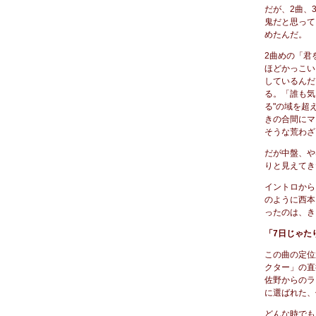
だが、2曲、
鬼だと思って
めたんだ。
2曲めの「君
ほどかっこい
しているんだ
る。「誰も気
る"の域を超
きの合間にマ
そうな荒わざ
だが中盤、や
りと見えてき
イントロから
のように西本
ったのは、き
「7日じゃた
この曲の定位
クター」の直
佐野からのラ
に選ばれた、
どんな時でも