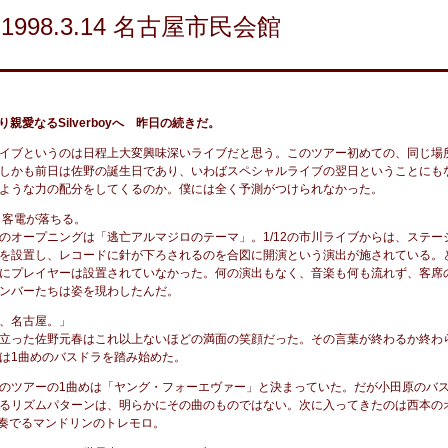
998.3.14 名古屋市民会館
より親愛なるSilverboyへ 昨日の続きだ。
のライブというのは日程上大変興味深いライブだと思う。このツアー初めての、同じ場
しかも前日は佐野の誕生日であり、いわばスペシャルライブの翌日ということにも
ような力の配分をしてくるのか。僕には全く予測がつけられなかった。
り客電が落ちる。
のオープニングは「逃亡アルマジロのテーマ」。1/12の市川ライブからは、ステー
を設置し、レコードに針が下ろされるのを合図に開演という演出が施されている。
にプレイヤーは設置されていなかった。何の演出もなく、音楽も何も流れず、客席
ンバーたちは姿を現わしたんだ。
、名古屋。」
立った佐野元春はこれ以上ないほどの満面の笑顔だった。その言葉が終わるか終わ
は1曲めのバスドラを踏み始めた。
のツアーの1曲めは「ヤング・フォーエヴァー」と決まっていた。だが小田原のバ
るリズムパターンは、明らかにその曲のものではない。次に入ってきたのは西本の
が奏でるマンドリンのトレモロ。