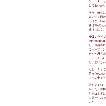
A・B・C 
とてもいかし
そう、彼らは
頭の中を同時
るほど。いか
曲は3/7の
抜けてゆく。
HKBのライ
Interna
た。直前の広
でオープニン
たかと思うほ
ってしまった
た、というわ
もし、きょう
行ったのだと
アーの中でも
君もよく知っ
かった。佐橋
引き込まずに
に鬼が住んで
んだ。