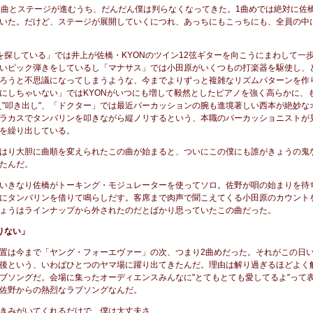
3曲とステージが進むうち、だんだん僕は判らなくなってきた。1曲めでは絶対に佐
いた。だけど、ステージが展開していくにつれ、あっちにもこっちにも、全員の中
を探している」では井上が佐橋・KYONのツイン12弦ギターを向こうにまわして一
いピック弾きをしているし「マナサス」では小田原がいくつもの打楽器を駆使し、
ろうと不思議になってしまうような、今までよりずっと複雑なリズムパターンを作
にしちゃいない」ではKYONがいつにも増して毅然としたピアノを強く高らかに、も
え"叩き出し"、「ドクター」では最近パーカッションの腕も進境著しい西本が絶妙な
ラカスでタンバリンを叩きながら縦ノリするという、本職のパーカッショニストが
を繰り出している。
はり大胆に曲順を変えられたこの曲が始まると、ついにこの僕にも誰がきょうの鬼
たんだ。
いきなり佐橋がトーキング・モジュレーターを使ってソロ。佐野が唄の始まりを待
にタンバリンを借りて鳴らしだす。客席まで肉声で聞こえてくる小田原のカウント
ょうはラインナップから外されたのだとばかり思っていたこの曲だった。
りない」
置は今まで「ヤング・フォーエヴァー」の次、つまり2曲めだった。それがこの日
後という、いわばひとつのヤマ場に躍り出てきたんだ。理由は解り過ぎるほどよく
ブソングだ。会場に集ったオーディエンスみんなに"とてもとても愛してるよ"って
佐野からの熱烈なラブソングなんだ。
きみがいてくれるだけで 僕は大丈夫さ