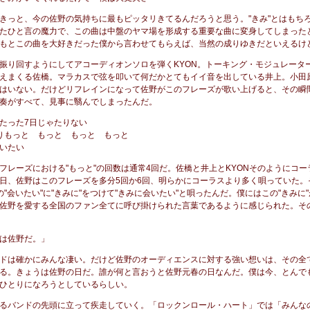
きっと、今の佐野の気持ちに最もピッタリきてるんだろうと思う。"きみ"とはもち
たひと言の魔力で、この曲は中盤のヤマ場を形成する重要な曲に変身してしまった
もとこの曲を大好きだった僕から言わせてもらえば、当然の成りゆきだといえるけ
振り回すようにしてアコーディオンソロを弾くKYON。トーキング・モジュレータ
えまくる佐橋。マラカスで弦を叩いて何だかとてもイイ音を出している井上。小田
はいない。だけどリフレインになって佐野がこのフレーズが歌い上げると、その瞬
奏がすべて、見事に翳んでしまったんだ。
たった7日じゃたりない
りもっと もっと もっと もっと
いたい
フレーズにおける"もっと"の回数は通常4回だ。佐橋と井上とKYONそのようにコー
日、佐野はこのフレーズを多分5回か6回、明らかにコーラスより多く唄っていた。
の"会いたい"に"きみに"をつけて"きみに会いたい"と唄ったんだ。僕にはこの"きみに
佐野を愛する全国のファン全てに呼び掛けられた言葉であるように感じられた。そ
は佐野だ。」
ドは確かにみんな凄い。だけど佐野のオーディエンスに対する強い想いは、その全
る。きょうは佐野の日だ。誰が何と言おうと佐野元春の日なんだ。僕は今、とんで
ひとりになろうとしているらしい。
るバンドの先頭に立って疾走していく。「ロックンロール・ハート」では「みんな