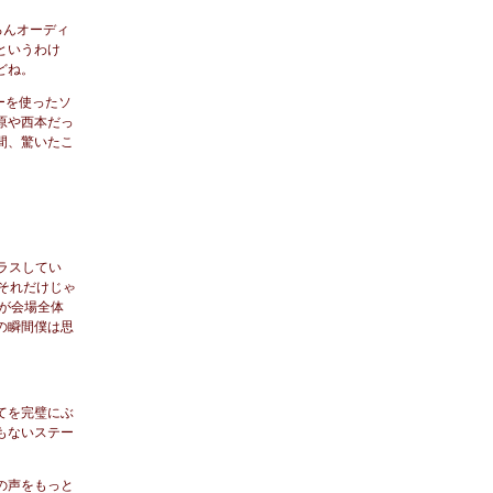
ろんオーディ
というわけ
どね。
ーを使ったソ
原や西本だっ
間、驚いたこ
ラスしてい
それだけじゃ
"が会場全体
の瞬間僕は思
てを完璧にぶ
もないステー
の声をもっと