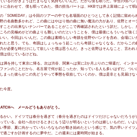
ているのがきょうはたまらなく気持ちいいんだ。だから僕も唄った。学生の頃バン
トに合わせて、僕も唄ってみた。僕の担当パートは、HKBでは井上富雄によって唄
の「SOMEDAY」は今回のツアーの中でも名場面のひとつとして永く記憶に留めら
野の名曲数多かれど、この曲にはやはり他の曲に無い魔法の力があり、佐野とオー
すことの出来ないナンバーであることがここで再確認されたという訳だ。しかし、
ころの見極めがどの曲よりも難しいのだということを、僕は最後にもういちど強く
いい。今回はいいんだ。この曲は素晴らしい奇蹟を佐野やバンドを含め、会場にい
れたと思う。でも、奇蹟はしょっちゅう起こったら奇蹟じゃなくなる。だからこの
力が必要な時だけにして欲しいと僕は思うんだ。きっと佐野はそんなこと、言われ
僕は信じているけどね。
Bは満を持して東京に帰る。次は渋谷、関東へは実に2か月ぶりのご帰還だ。インタ
ファンのことだから、名古屋で何が起こったか、知っている人も多いはずだ。つい
しまった彼らがこの先どうやって事態を収拾していくのか。僕は是非とも見届けな
た今度。
RATCHへ メールどうもありがとう。
るかい。ドイツでは春分を過ぎて（春分を過ぎたのはドイツだけじゃないだろうが
っている。会社へ出かけるときにもう辺りが明るいというのは嬉しいものだ。いよ
い季節、夏に向かっていろいろなものが動き始めたという感じで、気の早いドイツ
で過ごすか計画するのに夢中だ。この週末には夏時間が始まる。