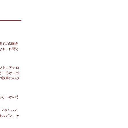
所での3連続
なる。佐野と
ジ上にアナロ
ところがこの
の歓声にのみ
らないかのう
スドラとハイ
オルガン、そ