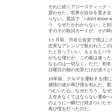
それに続くアコースティック・
震わせた。世界が自分を置き去
らない。英語で「I don't kn
う なぜだかわからない」と対
ずのその歌詞カードが、その時
1ヶ月前、渋谷公会堂で僕はこ
忠実なアレンジで歌われたこの
たと言っていい。もともとバラ
がちな僕だが、この曲は違った
なものは一切なく、ただ、初冬
日曜日の朝の光景だけが淡々と
10年前、クルマを運転する僕
感情の波が再び僕を包んだ。君
つむいた心。なぜだろう、なぜ
人生きなくてはならない運命へ
のように一瞬だけ焼きついたそ
再び僕を打ったのだ。