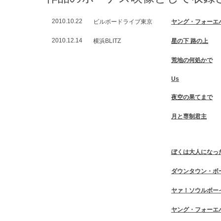
2010.10.22
ビルボードライブ東京
ヤング・フォーエ
2010.12.14
横浜BLITZ
星の下 路の上
荒地の何処かで
Us
夜空の果てまで
月と専制君主
ぼくは大人になっ
ダウンタウン・ボ
ヤァ！ソウルボー
ヤング・フォーエ