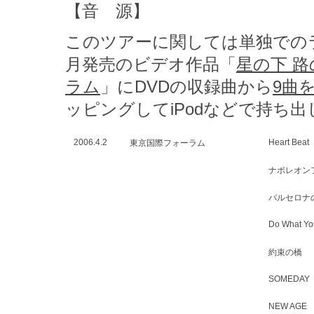
【音 源】
このツアーに関しては単独でのラ
月発売のビデオ作品「
星の下 路の
ラム
」にDVDの収録曲から
9曲
ッピングしてiPodなどで持ち
2006.4.2
Heart Beat
東京国際フォーラム
ナポレオン
バルセロナ
Do What Yo
約束の橋
SOMEDAY
NEW AGE