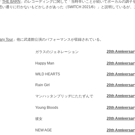
「
THE BARN
」のレコーディングに関して「当時辛いことが続いてボーカルの調子
い通りに行かないもどかしさがあった（SWITCH 2021/6）」と説明しているが
ary Tour
」他に武道館公演のパフォーマンスが収録されている。
20th Anniversar
ガラスのジェネレーション
Happy Man
20th Anniversar
WILD HEARTS
20th Anniversar
Rain Girl
20th Anniversar
20th Anniversar
マンハッタンブリッヂにたたずんで
Young Bloods
20th Anniversar
20th Anniversar
彼女
NEW AGE
20th Anniversar