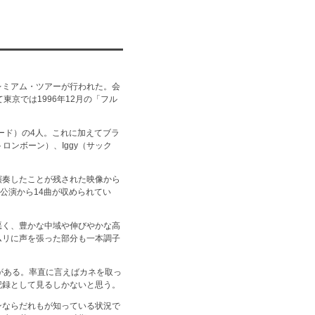
プレミアム・ツアーが行われた。会
京では1996年12月の「フル
ーボード）の4人。これに加えてブラ
y（トロンボーン）、Iggy（サック
演奏したことが残された映像から
公演から14曲が収められてい
悪く、豊かな中域や伸びやかな高
ムリに声を張った部分も一本調子
がある。率直に言えばカネを取っ
記録として見るしかないと思う。
ンならだれもが知っている状況で