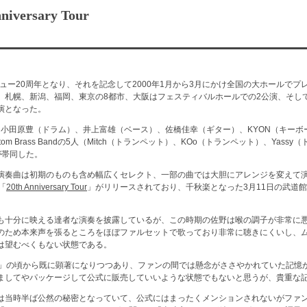
iversary Tour
ビュー20周年となり、それを記念して2000年1月から3月にかけ全国の大ホールで
札幌、新潟、福岡、東京の8都市、大阪はフェスティバルホールでの2公演、そして東
演となった。
g Band、小田原豊（ドラム）、井上富雄（ベース）、佐橋佳幸（ギター）、KYON（キ
ttom Brass Bandの5人（Mitch（トランペット）、KOo（トランペット）、Yass
が帯同した。
演奏曲は初期のものも含め幅広くセレクト、一部の曲では大胆にアレンジを変えて
「
20th Anniversary Tour
」がリリースされており、千秋楽となった3月11日の武道館
も十分に映える達者な演奏を披露しているが、この時期の佐野は喉の調子が非常に
のため本来声を張るところをほぼファルセットで歌っており非常に聴きにくいし、
は望むべくもない状態である。
」の頃から既に顕著になりつつあり、ファンの間では懸念がささやかれていた記憶
ましてやパッケージして公式に販売していいような状態でもないと思うが、貴重な
は当時半ば公然の秘密となっていて、公式にはまったくメンションされないがファ