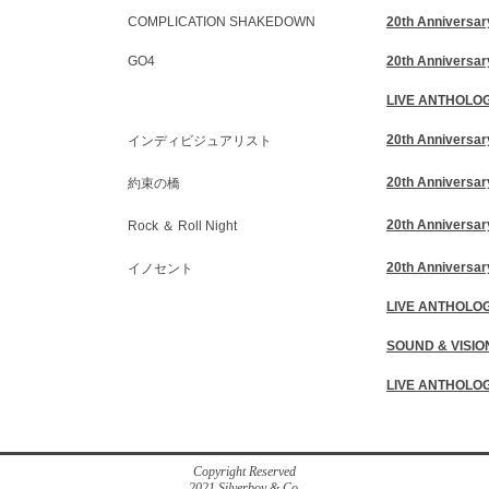
COMPLICATION SHAKEDOWN
20th Anniversar
GO4
20th Anniversar
LIVE ANTHOLOG
20th Anniversar
インディビジュアリスト
20th Anniversar
約束の橋
20th Anniversar
Rock ＆ Roll Night
20th Anniversar
イノセント
LIVE ANTHOLOG
SOUND & VISIO
LIVE ANTHOLOG
Copyright Reserved
2021 Silverboy & Co.