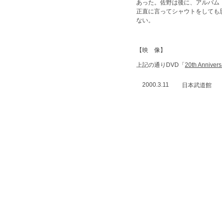
あった。佐野は後に、アルバム
正直に言ってシャウトをしても思
ない。
【映 像】
上記の通りDVD「
20th Annivers
2000.3.11
日本武道館