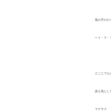
風の手のひ
ヘイ・ラ・
どこにでも
誰も気にし
マナサス