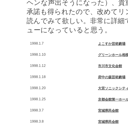
ヘンな声出そうになった）、貴重
承諾も得られたので、改めてリ
読んでみて欲しい。非常に詳細
ューになっていると思う。
1998.1.7
よこすか芸術劇場
1998.1.10
グリーンホール相
1998.1.12
市川市文化会館
1998.1.18
府中の森芸術劇場
1998.1.20
大宮ソニックシテ
1998.1.25
京都会館第一ホー
1998.3.7
宮城県民会館
1998.3.8
宮城県民会館