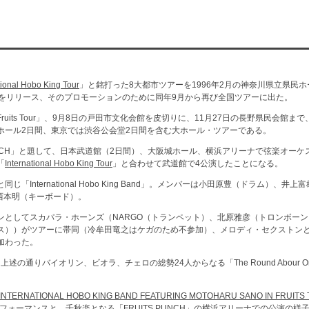
tional Hobo King Tour
」と銘打った8大都市ツアーを1996年2月の神奈川県立県民
をリリース、そのプロモーションのために同年9月から再び全国ツアーに出た。
uits Tour」、9月8日の戸田市文化会館を皮切りに、11月27日の長野県民会館ま
ホール2日間、東京では渋谷公会堂2日間を含む大ホール・ツアーである。
 PUNCH」と題して、日本武道館（2日間）、大阪城ホール、横浜アリーナで弦楽オー
「
International Hobo King Tour
」と合わせて武道館で4公演したことになる。
「International Hobo King Band」。メンバーは小田原豊（ドラム）、
西本明（キーボード）。
ンとしてスカパラ・ホーンズ（NARGO（トランペット）、北原雅彦（トロンボーン
ス））がツアーに帯同（冷牟田竜之はケガのため不参加）、メロディ・セクストン
加わった。
は上述の通りバイオリン、ビオラ、チェロの総勢24人からなる「The Round Abour O
。
INTERNATIONAL HOBO KING BAND FEATURING MOTOHARU SANO IN FRUITS 
パフォーマンスと、千秋楽となる「FRUITS PUNCH」の横浜アリーナでの公演の