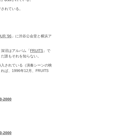
行されている。
UR '96
」に渋谷公会堂と横浜ア
。深沼はアルバム「
FRUITS
」で
まだ誰もそれを知らない。
挿入されている（演奏シーンの映
ば、1996年12月、FRUITS
0-2000
0-2000