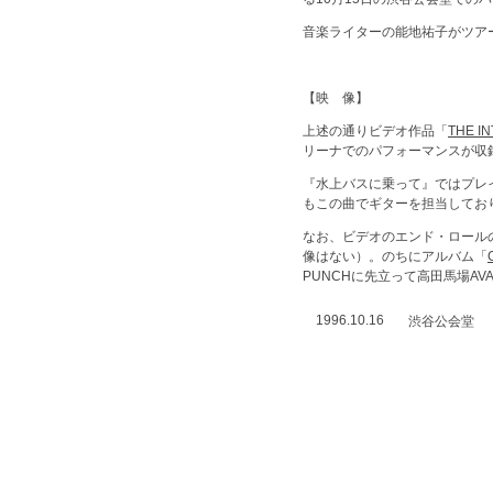
音楽ライターの能地祐子がツア
【映 像】
上述の通りビデオ作品「
THE I
リーナでのパフォーマンスが収
『水上バスに乗って』ではプレ
もこの曲でギターを担当してお
なお、ビデオのエンド・ロール
像はない）。のちにアルバム「
PUNCHに先立って高田馬場A
1996.10.16
渋谷公会堂