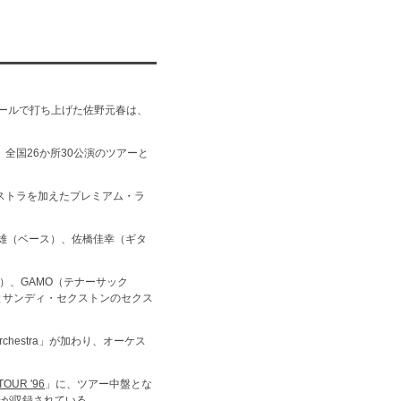
ホールで打ち上げた佐野元春は、
で、全国26か所30公演のツアーと
ケストラを加えたプレミアム・ラ
井上富雄（ベース）、佐橋佳幸（ギタ
）、GAMO（テナーサック
とサンディ・セクストンのセクス
rchestra」が加わり、オーケス
TOUR '96
」に、ツアー中盤とな
様子が収録されている。