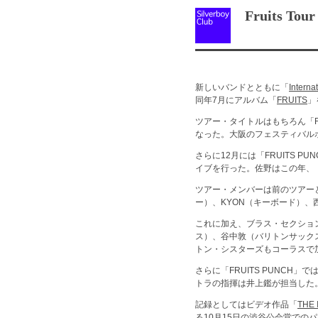
Fruits Tour
新しいバンドとともに「
Interna
同年7月にアルバム「
FRUITS
」
ツアー・タイトルはもちろん「Fr
なった。大阪のフェスティバル
さらに12月には「FRUITS
イブを行った。佐野はこの年、
ツアー・メンバーは前のツアーと同じ
ー）、KYON（キーボード）、
これに加え、ブラス・セクショ
ス）、谷中敦（バリトンサック
トン・シスターズもコーラスで
さらに「FRUITS PUNCH」で
トラの指揮は井上鑑が担当した
記録としてはビデオ作品「
THE 
る10月15日の渋谷公会堂での