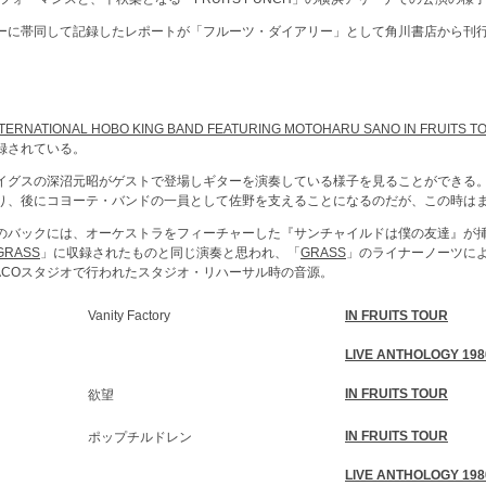
ーに帯同して記録したレポートが「フルーツ・ダイアリー」として角川書店から刊
NTERNATIONAL HOBO KING BAND FEATURING MOTOHARU SANO IN FRUITS TO
録されている。
イグスの深沼元昭がゲストで登場しギターを演奏している様子を見ることができる
り、後にコヨーテ・バンドの一員として佐野を支えることになるのだが、この時は
のバックには、オーケストラをフィーチャーした『サンチャイルドは僕の友達』が
GRASS
」に収録されたものと同じ演奏と思われ、「
GRASS
」のライナーノーツによれ
VACOスタジオで行われたスタジオ・リハーサル時の音源。
Vanity Factory
IN FRUITS TOUR
LIVE ANTHOLOGY 198
IN FRUITS TOUR
欲望
IN FRUITS TOUR
ポップチルドレン
LIVE ANTHOLOGY 198