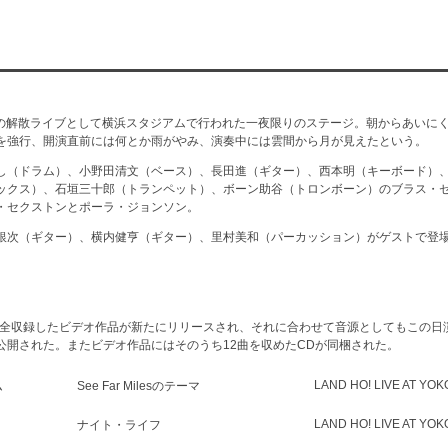
ンドの解散ライブとして横浜スタジアムで行われた一夜限りのステージ。朝からあいに
を強行、開演直前には何とか雨がやみ、演奏中には雲間から月が見えたという。
し（ドラム）、小野田清文（ベース）、長田進（ギター）、西本明（キーボード）
ックス）、石垣三十郎（トランペット）、ボーン助谷（トロンボーン）のブラス・セク
・セクストンとポーラ・ジョンソン。
銀次（ギター）、横内健亨（ギター）、里村美和（パーカッション）がゲストで登
完全収録した
ビデオ作品
が新たにリリースされ、それに合わせて音源としてもこの日演
公開
された。またビデオ作品にはそのうち12曲を収めたCDが同梱された。
LAND HO! LIVE AT YO
ム
See Far Milesのテーマ
LAND HO! LIVE AT YO
ナイト・ライフ