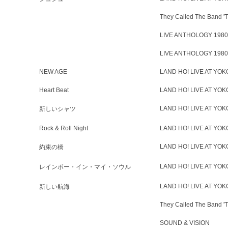
They Called The Band
LIVE ANTHOLOGY 1980
LIVE ANTHOLOGY 1980
NEW AGE
LAND HO! LIVE AT YO
Heart Beat
LAND HO! LIVE AT YO
LAND HO! LIVE AT YO
新しいシャツ
Rock & Roll Night
LAND HO! LIVE AT YO
LAND HO! LIVE AT YO
約束の橋
LAND HO! LIVE AT YO
レインボー・イン・マイ・ソウル
LAND HO! LIVE AT YO
新しい航海
They Called The Band
SOUND & VISION