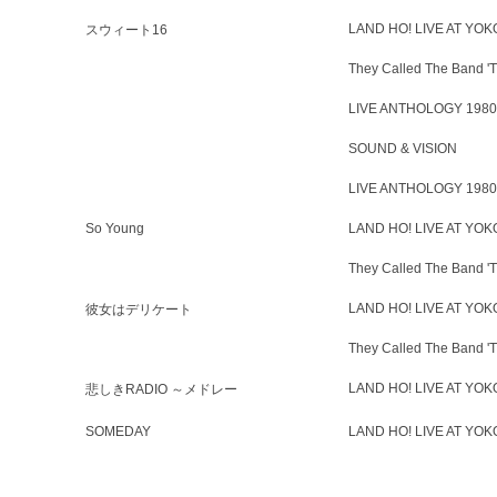
LAND HO! LIVE AT YO
スウィート16
They Called The Band
LIVE ANTHOLOGY 1980
SOUND & VISION
LIVE ANTHOLOGY 1980
So Young
LAND HO! LIVE AT YO
They Called The Band
LAND HO! LIVE AT YO
彼女はデリケート
They Called The Band
LAND HO! LIVE AT YO
悲しきRADIO ～メドレー
SOMEDAY
LAND HO! LIVE AT YO