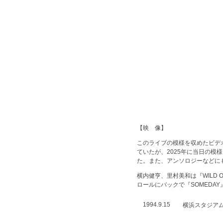
【映 像】
このライブの模様を収めたビデ
ていたが、2025年に当日の模
た。また、アンソロジーなどに
横内健亨、里村美和は『WILD O
ロールにバックで『SOMEDA
1994.9.15
横浜スタジア