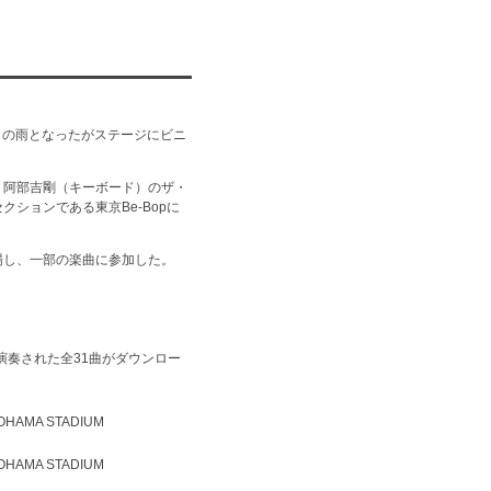
くの雨となったがステージにビニ
、阿部吉剛（キーボード）のザ・
ションである東京Be-Bopに
場し、一部の楽曲に参加した。
奏された全31曲が
ダウンロー
KOHAMA STADIUM
KOHAMA STADIUM