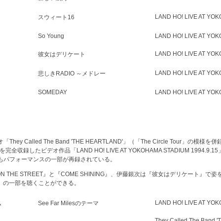
LAND HO! LIVE AT YO
スウィート16
So Young
LAND HO! LIVE AT YO
LAND HO! LIVE AT YO
彼女はデリケート
LAND HO! LIVE AT YO
悲しきRADIO ～メドレー
SOMEDAY
LAND HO! LIVE AT YO
オ「
They Called The Band 'THE HEARTLAND'
」（「The Circle Tour」の模様
様を完全収録したビデオ作品「
LAND HO! LIVE AT YOKOHAMA STADIUM 1994.9.15
もパフォーマンスの一部が再録されている。
N THE STREET』と『COME SHINING』、伊藤銀次は『彼女はデリケート』
Y』の一部を聴くことができる。
LAND HO! LIVE AT YO
ム
See Far Milesのテーマ
They Called The Band