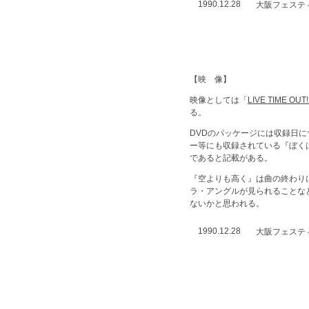
1990.12.28
大阪フェステ
【映 像】
映像としては「
LIVE TIME OUT!
る。
DVDのパッケージには収録日に
ー等にも収録されている『ぼく
であると記載がある。
『空よりも高く』は曲の終わり
ラ・アングルが見られることな
ないかと思われる。
1990.12.28
大阪フェステ