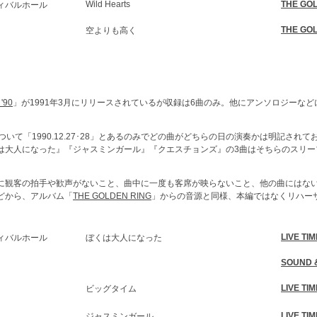
Wild Hearts
THE GO
ィバルホール
THE GO
空よりも高く
 '90
」が1991年3月にリリースされているが収録は6曲のみ。他にアンソロジーな
ついて「1990.12.27･28」とあるのみでどの曲がどちらの日の演奏かは明記され
は大人になった』『ジャスミンガール』『クエスチョンズ』の3曲はそちらのスリーブ
に観客の拍手や歓声がないこと、曲中に一度も客席が映らないこと、他の曲にはな
どから、アルバム「
THE GOLDEN RING
」からの音源と同様、本編ではなくリハー
LIVE TIM
ィバルホール
ぼくは大人になった
SOUND &
LIVE TIM
ビッグタイム
LIVE TIM
ジャスミンガール