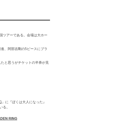
全国ツアーである。会場は大ホー
進、阿部吉剛の5ピースにブラ
見たと思うがチケットの半券が見
G
」に『ぼくは大人になった』
いる。
LDEN RING