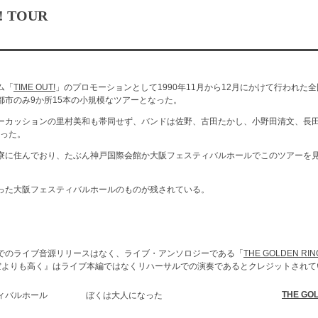
 TOUR
バム「
TIME OUT!
」のプロモーションとして1990年11月から12月にかけて行われた
都市のみ9か所15本の小規模なツアーとなった。
ーカッションの里村美和も帯同せず、バンドは佐野、古田たかし、小野田清文、長田
なった。
寮に住んでおり、たぶん神戸国際会館か大阪フェスティバルホールでこのツアーを
った大阪フェスティバルホールのものが残されている。
でのライブ音源リリースはなく、ライブ・アンソロジーである「
THE GOLDEN RIN
空よりも高く』はライブ本編ではなくリハーサルでの演奏であるとクレジットされて
THE GO
ィバルホール
ぼくは大人になった