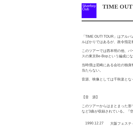
TIME OUT!
「TIME OUT! TOUR」はアル
ルばかりではあるが、政令指定
このツアーでは西本明の他、パ
スの東京Be-Bopという編成に
当時僕は尼崎にある会社の独身
当たらない。
音源、映像としては千秋楽とな
【音 源】
このツアーからはまとまった形
など3曲が収録されている。『
1990.12.27
大阪フェステ