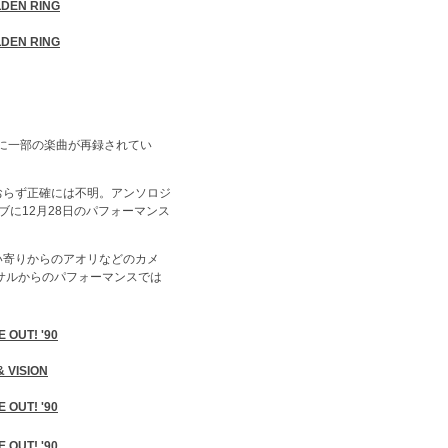
LDEN RING
LDEN RING
どに一部の楽曲が再録されてい
ておらず正確には不明。アンソロジ
に12月28日のパフォーマンス
い寄りからのアオリなどのカメ
サルからのパフォーマンスでは
E OUT! '90
 VISION
E OUT! '90
E OUT! '90