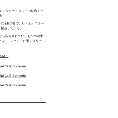
ュメンタリー・タッチの映像やテ
る。
UN』の2曲のみで、いずれも
ブルー
を担当している。
頭から収録されているものの途中
であり、まとまった形でリリース
TAKES
ial Café Bohemia
ial Café Bohemia
ial Café Bohemia