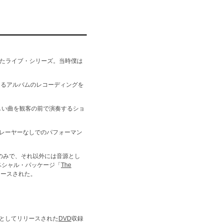
れたライブ・シリーズ。当時僕は
になるアルバムのレコーディングを
しい曲を観客の前で演奏するショ
・プレーヤーなしでのパフォーマン
のみで、それ以外には音源とし
ペシャル・パッケージ「
The
リースされた。
としてリリースされた
DVD
収録