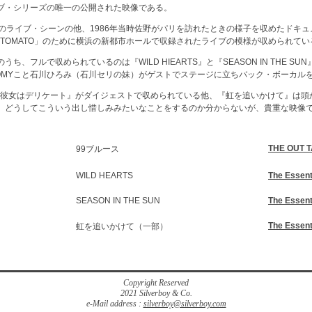
ブ・シリーズの唯一の公開された映像である。
ーのライブ・シーンの他、1986年当時佐野がパリを訪れたときの様子を収めたドキ
E TOMATO」のために横浜の新都市ホールで収録されたライブの模様が収められてい
、フルで収められているのは『WILD HIEARTS』と『SEASON IN THE S
OMYこと石川ひろみ（石川セリの妹）がゲストでステージに立ちバック・ボーカル
』と『彼女はデリケート』がダイジェストで収められている他、『虹を追いかけて』は
。どうしてこういう出し惜しみみたいなことをするのか分からないが、貴重な映像
THE OUT 
99ブルース
WILD HEARTS
The Essent
SEASON IN THE SUN
The Essent
The Essent
虹を追いかけて（一部）
Copyright Reserved
2021 Silverboy & Co.
e-Mail address :
silverboy@silverboy.com