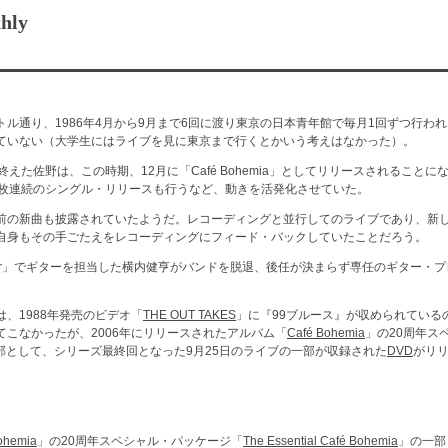
hly
ル通り、1986年4月から9月まで6回に渡り東京の日本青年館で毎月1回ずつ行わ
ていない（大学生にはライブを見に東京まで行くとかいう考えはなかった）。
終えた佐野は、この時期、12月に「Café Bohemia」としてリリースされること
3枚連続のシングル・リリースも行うなど、動きを活発化させていた。
前の新曲も披露されていたようだ。レコーディングと並行してのライブであり、新
自身もその手ごたえをレコーディングにフィード・バックしていたことだろう。
s Tour」でギターを担当した横内健亨がバンドを脱退、後任が決まらず専任のギター
、1988年発売のビデオ「
THE OUT TAKES
」に『99ブルース』が収められている
こなかったが、2006年にリリースされたアルバム「
Café Bohemia
」の20周年ス
部として、シリーズ最終回となった9月25日のライブの一部が収録された
DVD
がリ
ohemia
」の20周年スペシャル・パッケージ「
The Essential Café Bohemia
」の一部