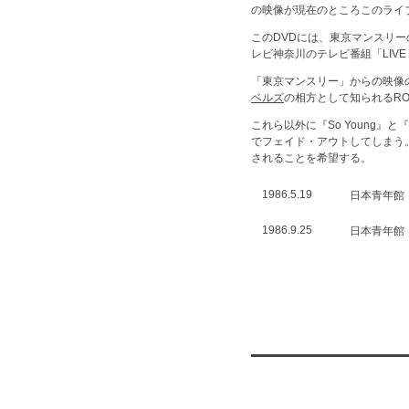
の映像が現在のところこのライ
このDVDには、東京マンスリ
レビ神奈川のテレビ番組「LIV
「東京マンスリー」からの映像のうち
ベルズ
の相方として知られるR
これら以外に『So Young
でフェイド・アウトしてしまう
されることを希望する。
1986.5.19
日本青年館
1986.9.25
日本青年館