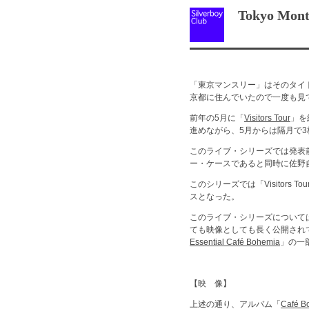
Tokyo Mont
「東京マンスリー」はそのタイト
京都に住んでいたので一度も見
前年の5月に「
Visitors Tour
」を
進めながら、5月からは隔月で
このライブ・シリーズでは発表
ー・ケースであると同時に佐野
このシリーズでは「Visitor
スとなった。
このライブ・シリーズについては
ても映像としても長く公開されて
Essential Café Bohemia
」の一
【映 像】
上述の通り、アルバム「
Café B