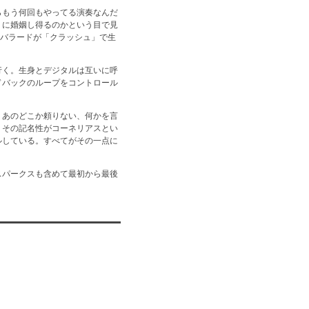
らもう何回もやってる演奏なんだ
うに婚姻し得るのかという目で見
.バラードが「クラッシュ」で生
行く。生身とデジタルは互いに呼
ドバックのループをコントロール
、あのどこか頼りない、何かを言
。その記名性がコーネリアスとい
ルしている。すべてがその一点に
スパークスも含めて最初から最後