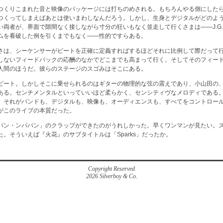
つくりこまれた音と映像のパッケージには打ちのめされる。もちろんやる側にした
つくってしまえばあとは使いまわしなんだろう。しかし、生身とデジタルがどのよ
い両者が、界面で隙間なく接しながら寸分の狂いもなく並走して行くさまは――J.G
ムを看破した例を引くまでもなく――性的ですらある。
さは、シーケンサーがビートを正確に定義すればするほどそれに比例して際だって
しないフィードバックの応酬のなかでどこまでも高まって行く。そしてそのフィー
人間のほうだ。彼らのステージのスゴみはそこにある。
ビート。しかしそこに乗せられるのはギターの物理的な弦の震えであり、小山田の
ある。センチメンタルといっていいほど柔らかく、センシティヴなメロディである
、それがバンドも、デジタルも、映像も、オーディエンスも、すべてをコントロー
がこのライブの本質だった。
パン・ンパパン」のクラップができたのがうれしかった。早くワンマンが見たい。
。そういえば『火花』のサブタイトルは「Sparks」だったか。
Copyright Reserved
2026 Silverboy & Co.