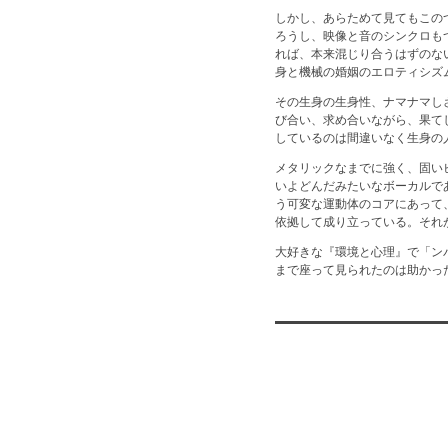
しかし、あらためて見てもこの
ろうし、映像と音のシンクロも
れば、本来混じり合うはずのな
身と機械の婚姻のエロティシズ
その生身の生身性、ナマナマし
び合い、求め合いながら、果て
しているのは間違いなく生身の
メタリックなまでに強く、固い
いよどんだみたいなボーカルで
う可変な運動体のコアにあって
依拠して成り立っている。それ
大好きな『環境と心理』で「ン
まで座って見られたのは助かった