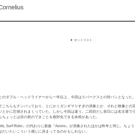
rnelius
セットリスト
とのダブル・ヘッドライナーから一年以上、今回はスパークスとの対バンとなった
でこちらもテンパっており、とにかくガンギマりすぎの演奏とか、それと映像との完
ジとかに圧倒されまくっていた。しかし今回は違う。二回目だし前日には名古屋で
もちょっとは目の前のできごとを相対化できる余裕があった。
ruits, Surf Rider』の代わりに新曲『Aeons』が演奏されたほかは昨年と同じ。
はだいたいこういう感じに決まってるのかもしれない。