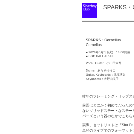
SPARKS・Co
SPARKS・Cornelius
Cornelius
■ 2026年5月5日(火) 18:00開演
■ SGC HALL ARIAKE
Vocal, Guitar：小山田圭吾
Drums：あらきゆうこ
Guitar, Keyboards：堀江博久
Keyboards：大野由美子
昨年のフレーミング・リップス
前回はとにかく初めてだったの
ないソリッドステートなステー
パーズという器のなかでこちら
実際、セットリストは『Star F
単発のライブでのフォーマット