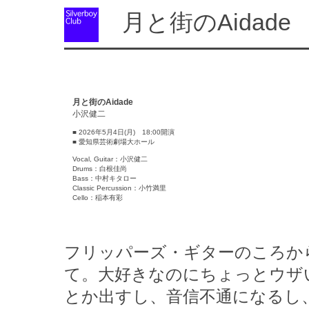
月と街のAidade
月と街のAidade
小沢健二
■ 2026年5月4日(月) 18:00開演
■ 愛知県芸術劇場大ホール
Vocal, Guitar：小沢健二
Drums：白根佳尚
Bass：中村キタロー
Classic Percussion：小竹満里
Cello：稲本有彩
フリッパーズ・ギターのころか
て。大好きなのにちょっとウザ
とか出すし、音信不通になるし