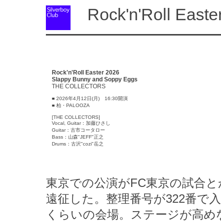
Rock'n'Roll Easte
Rock'n'Roll Easter 2026
Slappy Bunny and Soppy Eggs
THE COLLECTORS
■ 2026年4月12日(月) 16:30開演
■ 柏・PALOOZA
[THE COLLECTORS]
Vocal, Guitar：加藤ひさし
Guitar：古市コータロー
Bass：山森"JEFF"正之
Drums：古沢"cozi"岳之
東京での公演がFC東京の試合
遠征した。整理番号が322番で
くらいの会場。ステージが高め