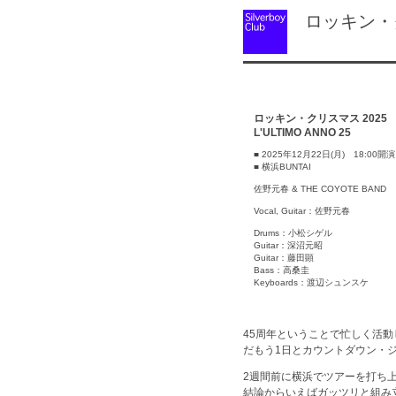
ロッキン・クリス
ロッキン・クリスマス 2025
L'ULTIMO ANNO 25
■ 2025年12月22日(月) 18:00開演
■ 横浜BUNTAI
佐野元春 & THE COYOTE BAND
Vocal, Guitar：佐野元春
Drums：小松シゲル
Guitar：深沼元昭
Guitar：藤田顕
Bass：高桑圭
Keyboards：渡辺シュンスケ
45周年ということで忙しく活
だもう1日とカウントダウン・
2週間前に横浜でツアーを打ち
結論からいえばガッツリと組み