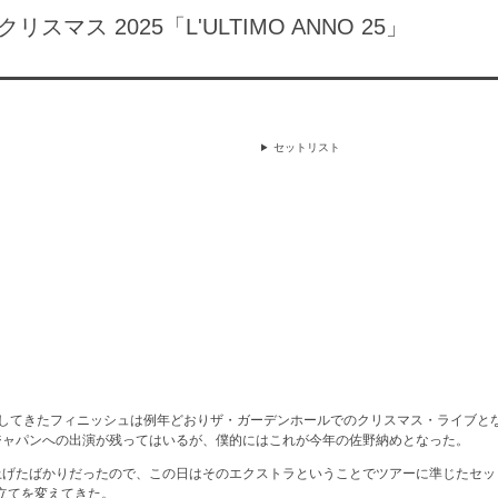
マス 2025「L'ULTIMO ANNO 25」
セットリスト
動してきたフィニッシュは例年どおりザ・ガーデンホールでのクリスマス・ライブと
ジャパンへの出演が残ってはいるが、僕的にはこれが今年の佐野納めとなった。
上げたばかりだったので、この日はそのエクストラということでツアーに準じたセッ
立てを変えてきた。