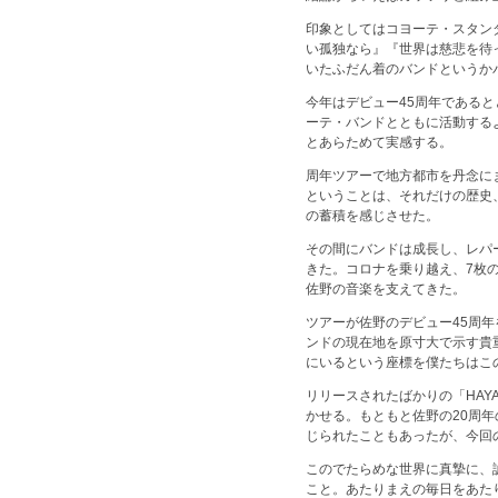
印象としてはコヨーテ・スタンダ
い孤独なら』『世界は慈悲を待って
いたふだん着のバンドというか
今年はデビュー45周年である
ーテ・バンドとともに活動する
とあらためて実感する。
周年ツアーで地方都市を丹念に
ということは、それだけの歴史
の蓄積を感じさせた。
その間にバンドは成長し、レパ
きた。コロナを乗り越え、7枚
佐野の音楽を支えてきた。
ツアーが佐野のデビュー45周
ンドの現在地を原寸大で示す貴
にいるという座標を僕たちはこ
リリースされたばかりの「HAY
かせる。もともと佐野の20周
じられたこともあったが、今回
このでたらめな世界に真摯に、
こと。あたりまえの毎日をあた