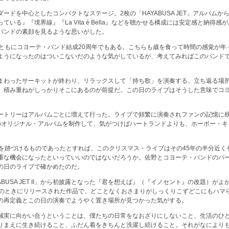
ードを中心としたコンパクトなステージ。2枚の「HAYABUSA JET」アルバム
いる』『境界線』『La Vita é Bella』などを聴かせる構成には安定感と納得
バンドの素顔を見るような思いがした。
とともにコヨーテ・バンド結成20周年でもある。こちらも歳を食って時間の感覚が年
ようになったのはついこないだのような気がしているが、考えてみればこのバンド
まわったサーキットが終わり、リラックスして「持ち歌」を演奏する、立ち返る場
、積み重ねがしっかりそこにあるのが前提だ。この日のライブはそうした意味でコヨ
ートリーはアルバムごとに増えて行った。ライブで頻繁に演奏されファンの記憶に
のオリジナル・アルバムを制作して、気がつけばハートランドよりも、ホーボー・キ
年を跡づけるものであったとすれば、このクリスマス・ライブはその45年の半分近く
重な機会になったといっていいのではないだろうか。佐野とコヨーテ・バンドのパ
の日のライブで確かめたのだ。
ABUSA JET II」から初披露となった『君を想えば』（『イノセント』の改題）が
年のときにリリースされた作品で、どことなくおさまりがしっくりこずどこにもハマ
の再定義とこの日の演奏でようやく置き場所が見つかった気がする。
誠実に向かい合うということは、僕たちの日常をなおざりにしないこと、生活のひ
りまえに生き続けること、ふだん着をきちんと洗濯し続けること。それがなにより