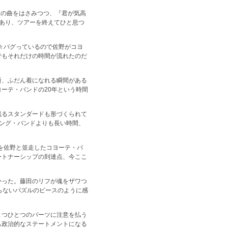
からの曲をはさみつつ、『君が気高
感があり、ツアーを終えてひと息つ
々バグっているので佐野がコヨ
でもそれだけの時間が流れたのだ
所、ふだん着になれる瞬間がある
ーテ・バンドの20年という時間
残るスタンダードも形づくられて
ング・バンドよりも長い時間、
を佐野と並走したコヨーテ・バ
ートナーシップの到達点、今ここ
よかった。藤田のリフが魂をザワつ
らないパズルのピースのように感
とつひとつのパーツに注意を払う
も政治的なステートメントになる