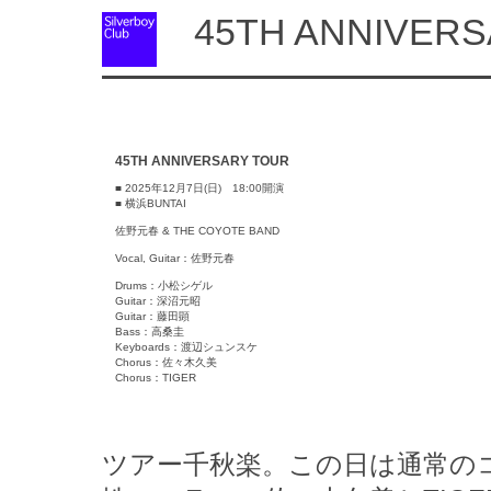
45TH ANNIVERS
45TH ANNIVERSARY TOUR
■ 2025年12月7日(日) 18:00開演
■ 横浜BUNTAI
佐野元春 & THE COYOTE BAND
Vocal, Guitar：佐野元春
Drums：小松シゲル
Guitar：深沼元昭
Guitar：藤田顕
Bass：高桑圭
Keyboards：渡辺シュンスケ
Chorus：佐々木久美
Chorus：TIGER
ツアー千秋楽。この日は通常の