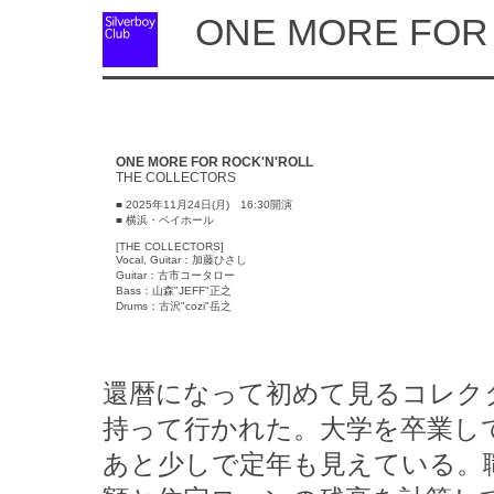
ONE MORE FOR 
ONE MORE FOR ROCK'N'ROLL
THE COLLECTORS
■ 2025年11月24日(月) 16:30開演
■ 横浜・ベイホール
[THE COLLECTORS]
Vocal, Guitar：加藤ひさし
Guitar：古市コータロー
Bass：山森"JEFF"正之
Drums：古沢"cozi"岳之
還暦になって初めて見るコレク
持って行かれた。大学を卒業し
あと少しで定年も見えている。