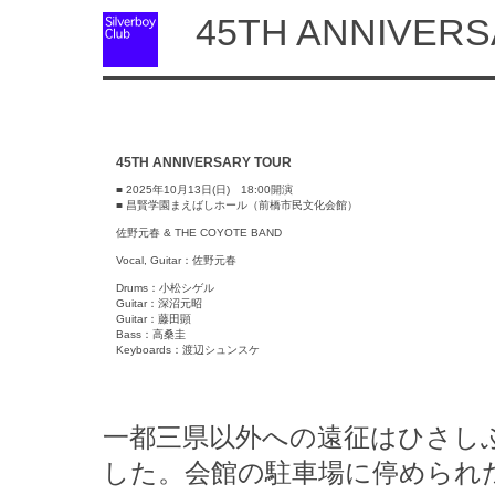
45TH ANNIVERS
45TH ANNIVERSARY TOUR
■ 2025年10月13日(日) 18:00開演
■ 昌賢学園まえばしホール（前橋市民文化会館）
佐野元春 & THE COYOTE BAND
Vocal, Guitar：佐野元春
Drums：小松シゲル
Guitar：深沼元昭
Guitar：藤田顕
Bass：高桑圭
Keyboards：渡辺シュンスケ
一都三県以外への遠征はひさし
した。会館の駐車場に停められ