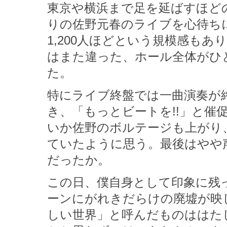
東京や横浜まで足を延ばすほど
りの佐野元春のライブを心待ち
1,200人ほどという規模感も
はまた違った、ホール全体がひ
た。
特にライブ終盤では一曲演奏が
き、「もっとビートを!!」と催
いか佐野のボルテージも上がり
ていたように思う。最後はやや
だったか。
この日、僕自身として印象に残っ
ーンにがれきだらけの廃墟が映
しい世界」と呼んだものははたし