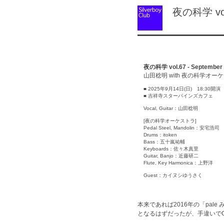
夜の科学 vol.6
夜の科学 vol.67 - September
山田稔明 with 夜の科学オー
■ 2025年9月14日(日) 18:30開演
■ 吉祥寺スターパインズカフェ
Vocal, Guitar：山田稔明
[夜の科学オーケストラ]
Pedal Steel, Mandolin：安宅浩司
Drums：itoken
Bass：五十嵐祐輔
Keyboards：佐々木真里
Guitar, Banjo：近藤研二
Flute, Key Harmonica：上野洋
Guest：カイヌシゆうさく
本来であれば2016年の「pa
となるはずだったが、手違いで