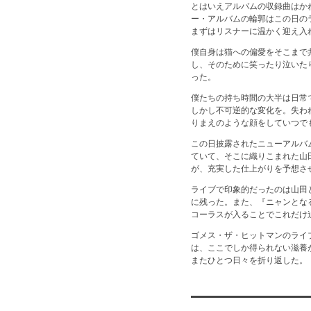
とはいえアルバムの収録曲はか
ー・アルバムの輪郭はこの日の
まずはリスナーに温かく迎え入
僕自身は猫への偏愛をそこまで
し、そのために笑ったり泣いた
った。
僕たちの持ち時間の大半は日常
しかし不可逆的な変化を。失わ
りまえのような顔をしていつで
この日披露されたニューアルバ
ていて、そこに織りこまれた山
が、充実した仕上がりを予想さ
ライブで印象的だったのは山田
に残った。また、『ニャンとな
コーラスが入ることでこれだけ
ゴメス・ザ・ヒットマンのライ
は、ここでしか得られない滋養
またひとつ日々を折り返した。