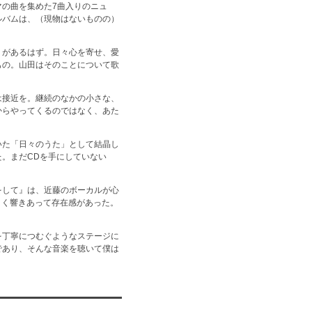
の曲を集めた7曲入りのニュ
ルバムは、（現物はないものの）
りがあるはず。日々心を寄せ、愛
もの。山田はそのことについて歌
は接近を。継続のなかの小さな、
からやってくるのではなく、あた
いた「日々のうた」として結晶し
。まだCDを手にしていない
をして』は、近藤のボーカルが心
よく響きあって存在感があった。
を丁寧につむぐようなステージに
であり、そんな音楽を聴いて僕は