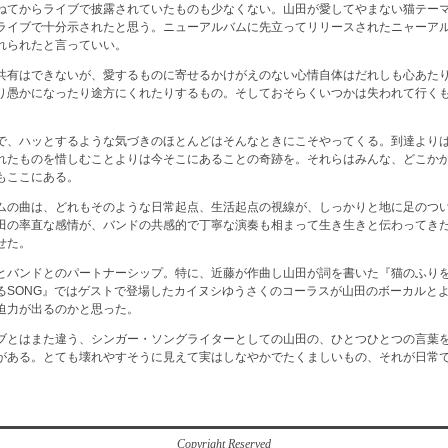
ねてからライブで披露されていたものも少なくない。山田が愛してやまない猫テーマ
ライブで十分示されたと思う。ニューアルバムに先立ってリリースされたニャーア
れられたと言っていい。
共有はできないが、愛するものに寄せるかけがえのない心情自体はだれしも心あた
り愚かになったり途方にくれたりするもの。そしておそらくいつかは失われて行く
で、ハッとするような気づきのほとんどはそんなときにこそやってくる。到達より
れたものを惜しむことよりは今そこにあることの奇跡を。それらはみんな、どこか
もここにある。
ムの曲は、どれもそのような日常起点、生活起点の視線が、しっかりと地に足のつ
田の率直な感情が、バンドの共感的で丁寧な演奏も相まって生き生きと伝わってきた
せた。
とバンドとのパートナーシップ。特に、近藤が作曲し山田が詞を書いた『猫のふり
るSONG』ではゲストで登場したカイヌシゆうさくのコーラスが山田のボーカルと
迫力が出るのかと思った。
ブとはまた違う、シンガー・ソングライターとしての山田の、ひとつひとつの言葉
がある。とても壊れやすそうに見えて実はしなやかでたくましいもの、それが日常
Copyright Reserved