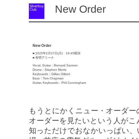
New Order
New Order
■ 2025年2月27日(月) 19:45開演
■ 有明アリーナ
Vocal, Guitar：Bernard Samner
Drums：Stephen Morris
Keyboards：Gillian Gilbert
Bass：Tom Chapman
Guitar, Keyboards：Phil Cunningham
もうとにかくニュー・オーダー
オーダーを見たいという人がこ
知っただけでおなかいっぱい、