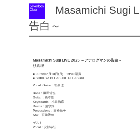
Masamichi Sug
告白～
Masamichi Sugi LIVE 2025 ～アナログマンの告白～
杉真理
■ 2025年2月10日(月) 19:00開演
■ SHIBUYA PLEASURE PLEASURE
Vocal, Guitar：杉真理
Bass：藤田哲也
Guitar：橋本哲
Keyboards：小泉信彦
Drums：清水淳
Percussions：高橋結子
Sax：宮崎隆睦
ゲスト
Vocal：安部恭弘