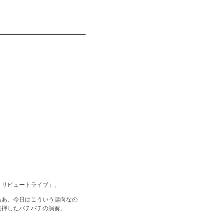
トリビュートライブ」。
ああ、今日はこういう趣向なの
発揮したバチバチの演奏。