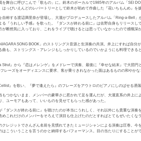
を舞台に呼びこんで「歌もの」に。鈴木のボーカルで1985年のアルバム「SEI DO
、はっぴいえんどのレパートリーとして鈴木が初めて作曲した『花いちもんめ』を
自称する渡辺満里奈が登場し、大瀧がプロデュースしたアルバム「Ring-a-Bell
よる『うれしい予感』を歌った。『ダンスが終わる前に』は佐野自身もリリースし
方が断然気に入っており、これをライブで聴けるとは思っていなかったので感慨深
NIAGARA SONG BOOK」のストリングス音源と生演奏の共演。井上にすれば自
る曲も、ストリングス・アレンジもしっかりしているのでいかようにも料理できる
。
 Strut』から『恋はメレンゲ』をメドレーで演奏、最後に『幸せな結末』で大団円となった
どのフレーズをオーディエンスに要求、客が乗りきれなかった面はあるものの和やかな
ellist』を歌い、『夢で逢えたら』のフレーズをアウトロのピアノにしのばせる洒
当もつかないまま、メンバーの豪華さに惹かれて足を運んだが、大瀧直系の井上に
り、ユーモアもあって、いいものを見せてもらった感があった。
が『ダンスが終わる前に』を聴けたのが本当にうれしく、それ以外にも貴重な演奏
含めこれだけのメンバーをそろえて演目も仕上げたのだとすればとてもぜいたくな
のクレジットでさんざん名前を見慣れてきたミュージシャンによる演奏は圧巻。今
のはこういうことを言うのかと納得するパフォーマンス。目の当たりにすることが
。