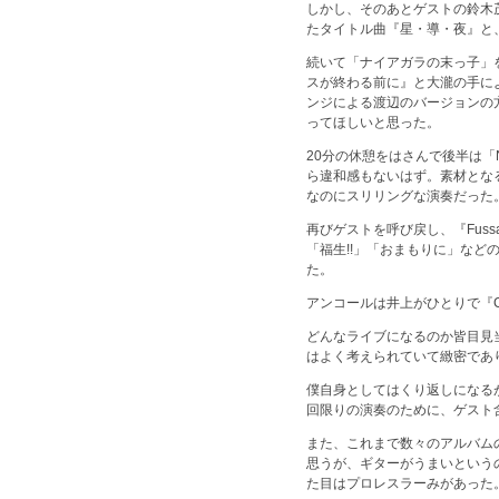
しかし、そのあとゲストの鈴木茂
たタイトル曲『星・導・夜』と
続いて「ナイアガラの末っ子」を
スが終わる前に』と大瀧の手に
ンジによる渡辺のバージョンの
ってほしいと思った。
20分の休憩をはさんで後半は「
ら違和感もないはず。素材とな
なのにスリリングな演奏だった
再びゲストを呼び戻し、『Fussa
「福生!!」「おまもりに」な
た。
アンコールは井上がひとりで『C
どんなライブになるのか皆目見
はよく考えられていて緻密であ
僕自身としてはくり返しになる
回限りの演奏のために、ゲスト
また、これまで数々のアルバム
思うが、ギターがうまいという
た目はプロレスラーみがあった