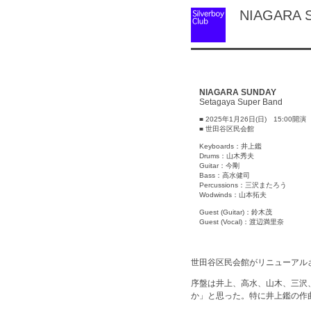
NIAGARA 
NIAGARA SUNDAY
Setagaya Super Band
■ 2025年1月26日(日) 15:00開演
■ 世田谷区民会館
Keyboards：井上鑑
Drums：山木秀夫
Guitar：今剛
Bass：高水健司
Percussions：三沢またろう
Wodwinds：山本拓夫
Guest (Guitar)：鈴木茂
Guest (Vocal)：渡辺満里奈
世田谷区民会館がリニューアル
序盤は井上、高水、山木、三沢
か」と思った。特に井上鑑の作