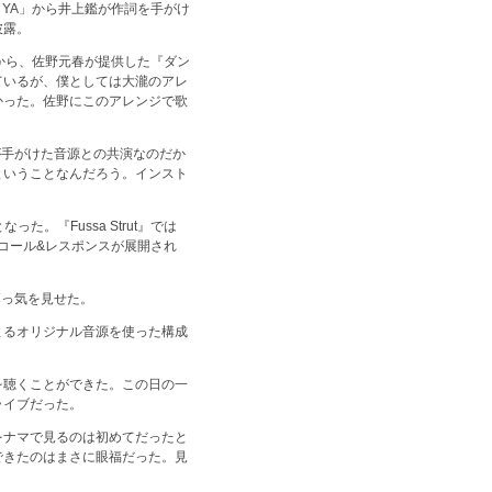
 YA」から井上鑑が作詞を手がけ
披露。
」から、佐野元春が提供した『ダン
ているが、僕としては大瀧のアレ
かった。佐野にこのアレンジで歌
分が手がけた音源との共演なのだか
ということなんだろう。インスト
。『Fussa Strut』では
コール&レスポンスが展開され
落っ気を見せた。
よるオリジナル音源を使った構成
を聴くことができた。この日の一
ライブだった。
をナマで見るのは初めてだったと
できたのはまさに眼福だった。見