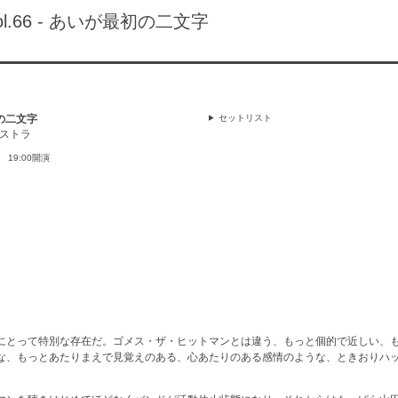
l.66 - あいが最初の二文字
初の二文字
セットリスト
ケストラ
場 19:00開演
にとって特別な存在だ。ゴメス・ザ・ヒットマンとは違う、もっと個的で近しい、
な、もっとあたりまえで見覚えのある、心あたりのある感情のような、ときおりハ