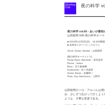
夜の科学 vo
夜の科学 vol.66 - あいが最
山田稔明 with 夜の科学オー
■ 2024年12月8日(日) 18:305開
■ 吉祥寺スターパインズカフェ
Vocal, Guitar, Ukulele：山田稔明
[夜の科学オーケストラ]
Pedal Steel, Mandolin：安宅浩司
Drums：itoken
Bass：五十嵐祐輔
Keyboards：佐々木真里
Guitar, Banjo：近藤研二
Flute, Key Harmonica：上野洋
山田稔明のソロ・アルバムは僕
み、少しずつ広がって行くよう
ような、大事な音楽である。