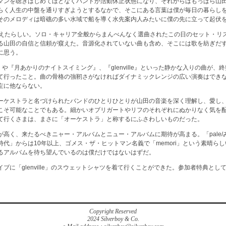
マンを聴きはじめてほどなくバンドが活動休止状態になり、それからはもっぱら山
らく人生の中盤を通りすぎようとするなかで、そこにある言葉は僕が毎日の暮らし
そのメロディは暗礁の多い水域で船を導く水先案内人みたいに僕の先に立って起伏
迎えたらしい。ソロ・キャリア全般からまんべんなく選曲されたこの日のセット・リ
る山田の自信と信頼が窺えた。音源化されていない曲も含め、そこには歌を紡ぎだ
に思う。
e』や『月あかりのナイトスイミング』、『glenville』といった静かな入りの曲が
て行ったこと。曲の骨格の強靭さがなければダイナミックレンジの広い演奏はでき
左に他ならない。
ーケストラと名づけられたバンドのひとりひとりが山田の音楽を深く理解し、愛し
こそ可能なことでもある。細かいオブリガートやリフのそれぞれにぬかりなく気を
て行くさまは、まさに「オーケストラ」と称するにふさわしいものだった。
高く、来たるべきニャー・アルバムとニュー・アルバムに期待が高まる。「pale/
代」からは10年以上、ゴメス・ザ・ヒットマン名義で「memori」という素晴ら
るアルバムを待ち望んでいるのは僕だけではないはずだ。
ブに「glenville」のスウェットシャツを着て行くことができた。参加者特典と
Copyright Reserved
2024 Silverboy & Co.