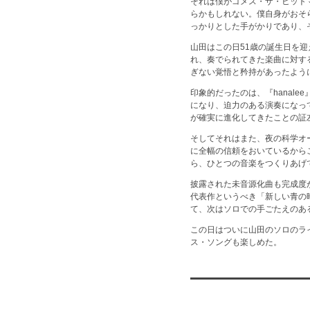
それは僕がゴメス・ザ・ヒット
らかもしれない。僕自身がおそ
っかりとした手がかりであり、
山田はこの日51歳の誕生日を
れ、奏でられてきた楽曲に対す
ぎない覚悟と矜持があったよう
印象的だったのは、『hanale
になり、迫力のある演奏になっ
が確実に進化してきたことの証
そしてそれはまた、夜の科学オ
に全幅の信頼をおいているから
ら、ひとつの音楽をつくりあげ
披露された未音源化曲も完成度が
代表作というべき「新しい青の時
て、次はソロでの手ごたえのあ
この日はついに山田のソロのライ
ス・ソングも楽しめた。