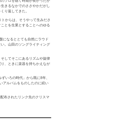
田のソロを聴く時期が長かったか
を生きるなかでのささやかだがし
をくり返してきた。
ストからは、そうやって生みださ
すことを生業とすることへのゆる
、終盤になるととても自然にラウド
ない。山田のソングライティング
、そしてそこにあるリズムや旋律
配り、ときに楽器を持ちかえなが
みずいろの時代」から既に8年、
しいアルバムをものしたのに続い
して配布されたリンク先のクリスマ