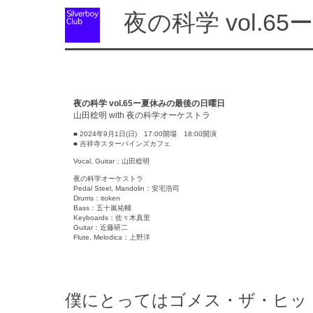
夜の科学 vol.6
夜の科学 vol.65ー夏休みの最後の日曜日
山田稔明 with 夜の科学オーケストラ
■ 2024年9月1日(日) 17:00開場 18:00開演
■ 吉祥寺スターパインズカフェ
Vocal, Guitar：山田稔明
夜の科学オーケストラ
Pedal Steel, Mandolin：安宅浩司
Drums：itoken
Bass：五十嵐祐輔
Keyboards：佐々木真里
Guitar：近藤研二
Flute, Melodica：上野洋
僕にとってはゴメス・ザ・ヒッ