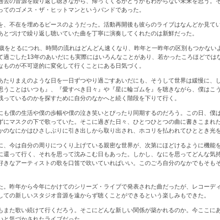
過去の音源を繰り返し聴きながら、帰ってくるかどうかもわからない未来を思う。
ってのゴメス・ザ・ヒットマンというバンドであった。
を、不在を埋めるピースのようだった。活動再開後も彼らのライブはなんどか見て
あとづけで繰り返し聴いていた曲を丁寧に演奏してくれたのは新鮮だった。
が歳をとるにつれ、時間の流れはどんどん速くなり、昨年と一昨年の区別もつかない
て過ごした13年のあいだにも実際にはいろんなことがあり、若かったころほどでは
なものが不可逆的に変化して行くことにある日気づく。
あたりまえのような日を一日ずつやり過ごすあいだにも、そうして世界は緩慢に、
思うことはいつも』、『愛すべき日々』や『星に輪ゴムを』を聴きながら、僕はこ
残っているのかを探すために自分のなかへと続く階段を下りて行く。
にも僕の生活や僕の歩幅や僕の泣き笑いとぴったり同期するのだろう。この日、僕
ずにマスクの下で歌っていた。そこに過ぎた日々、ひとつひとつの曲に書きこまれ
かのなにかはひさしぶりに引き出しから取り出され、ホコリを払われてひととき光
に、今は自分の周りにつくり上げている親密な世界が、次第にほどけるように機能
に還って行く、それを思って沈みこむ日もあった。しかし、なにを思ってどんな気
好きなアーティストの歌を口笛で吹いていればいい。このごろ自分のなかでもそも
た。昨年から今年にかけてのシリーズ・ライブで発表された曲だったが、レコーデ
しての新しいスタジオ音源を遠からず聴くことができるという楽しみもできた。
もまた歌い続けて行くだろう。そこにどんな新しい関係が築かれるのか。今ここに
いと気づかされたライブだった。