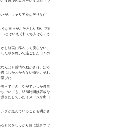
そんな銃後の妻みたいな気持ちで
いたが、キャリアをなぞりなが
ような日々がおそろしい勢いで過
ないとはいえそれでも人はなにか
しかし確実に移ろって戻らない。
うした歌を聴いて過ごした日々の
はなんども感情を動かされ、ぽろ
た僕にしかわからない物語。それ
を浴びた。
を失って行き、やがていつか僕自
持ちでいても、結局時間は容赦な
そ動きだしていたイメージが出口
ィングが進んでいることも明かさ
あるものをしっかり目に焼きつけ