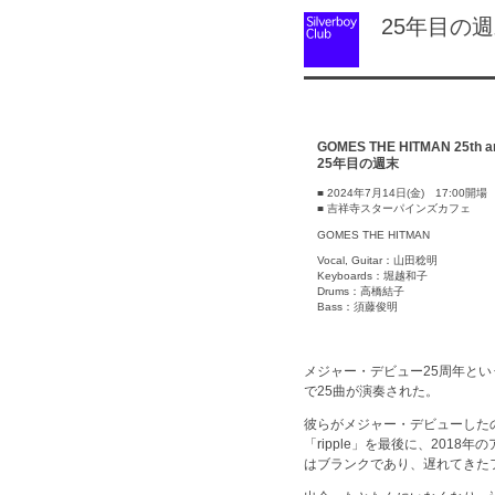
25年目の週
GOMES THE HITMAN 25th an
25年目の週末
■ 2024年7月14日(金) 17:00開場
■ 吉祥寺スターパインズカフェ
GOMES THE HITMAN
Vocal, Guitar：山田稔明
Keyboards：堀越和子
Drums：高橋結子
Bass：須藤俊明
メジャー・デビュー25周年と
で25曲が演奏された。
彼らがメジャー・デビューしたの
「ripple」を最後に、201
はブランクであり、遅れてきた