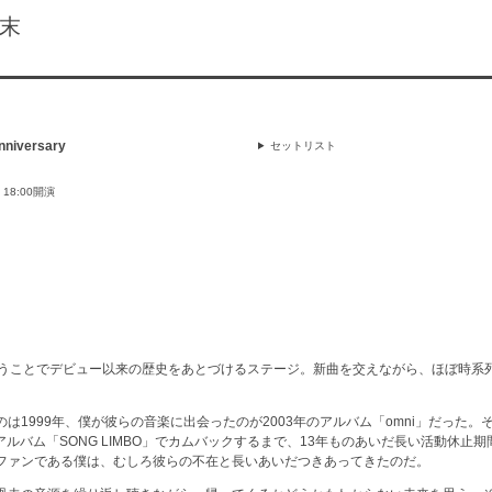
末
niversary
セットリスト
 18:00開演
いうことでデビュー以来の歴史をあとづけるステージ。新曲を交えながら、ほぼ時系
は1999年、僕が彼らの音楽に出会ったのが2003年のアルバム「omni」だった。そ
8年のアルバム「SONG LIMBO」でカムバックするまで、13年ものあいだ長い活動休止
ファンである僕は、むしろ彼らの不在と長いあいだつきあってきたのだ。