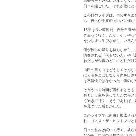
出会ったとたんにいなくなり、
日々を過ごした、それが僕にと
この日のライブは、そのすきま
ら、彼らが不在のあいだに僕が
13年は長い時間だ。自分自身
ぎ去って行く。だが、そうやっ
を少しずつ学びながら、いろん
僕が彼らの帰りを待ちながら、
演奏される『何もない人』や『
わだちが今僕のどこにどれだけ
山田の書く曲はどうしてそんな
ぽろ涙をこぼしながら声を出さ
は不愉快ではなかった。僕のな
そうやって時間が流れるととも
身という主を失ってただのモノ
く過ぎて行く。そうであれば、
を見つけた感じがした。
このライブでは新曲も披露され
れ、ゴメス・ザ・ヒットマンと
日々の営みは続いて行く。彼ら
ながら、自分の歩幅で歩けばい