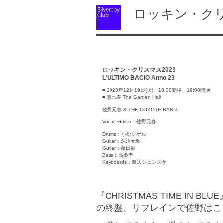
ロッキン・クリス
ロッキン・クリスマス2023
L'ULTIMO BACIO Anno 23
■ 2023年12月19日(火) 18:00開場 19:00開演
■ 恵比寿 The Garden Hall
佐野元春 & THE COYOTE BAND
Vocal, Guitar：佐野元春
Drums：小松シゲル
Guitar：深沼元昭
Guitar：藤田顕
Bass：高桑圭
Keyboards：渡辺シュンスケ
『CHRISTMAS TIME IN
の終盤、リフレインで佐野はこ