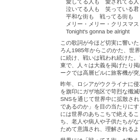
愛してる人も 愛されてる人
泣いてる人も 笑っている君
平和な街も 戦ってる街も
メリー・メリー・クリスマス
Tonight's gonna be alright
この歌詞が今ほど切実に響いた
ろん1985年からこのかた、
に続け、戦いは戦われ続けた。
東で、人々は大義を掲げたり掲
ークでは高層ビルに旅客機が突
昨年、ロシアがウクライナに侵
を旗印にガザ地区で苛烈な殲滅
SNSを通じて世界中に拡散さ
であるのか」を目の当たりにす
には世界のあちこちで絶えるこ
ち、老人や病人や子供たちがな
ためて意識され、理解されるよ