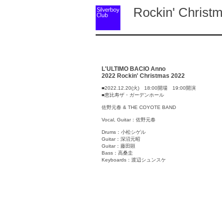
Rockin' Christm
L'ULTIMO BACIO Anno
2022 Rockin' Christmas 2022
■2022.12.20(火) 18:00開場 19:00開演
■恵比寿ザ・ガーデンホール
佐野元春 & THE COYOTE BAND
Vocal, Guitar：佐野元春
Drums：小松シゲル
Guitar：深沼元昭
Guitar：藤田顕
Bass：高桑圭
Keyboards：渡辺シュンスケ