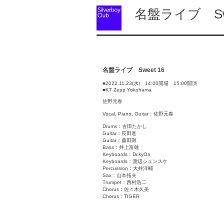
名盤ライブ Swe
名盤ライブ Sweet 16
■2022.11.23(水) 14:00開場 15:00開演
■KT Zepp Yokohama
佐野元春
Vocal, Piano, Guitar：佐野元春
Drums：古田たかし
Guitar：長田進
Guitar：藤田顕
Bass：井上富雄
Keyboards：Dr.kyOn
Keyboards：渡辺シュンスケ
Percussion：大井洋輔
Sax：山本拓夫
Trumpet：西村浩二
Chorus：佐々木久美
Chorus：TIGER