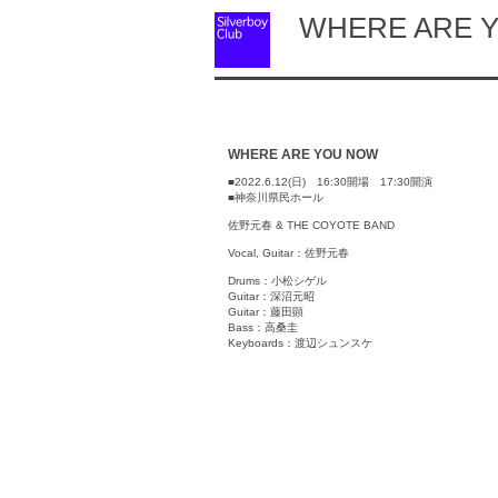
WHERE ARE Y
WHERE ARE YOU NOW
■2022.6.12(日) 16:30開場 17:30開演
■神奈川県民ホール
佐野元春 & THE COYOTE BAND
Vocal, Guitar：佐野元春
Drums：小松シゲル
Guitar：深沼元昭
Guitar：藤田顕
Bass：高桑圭
Keyboards：渡辺シュンスケ