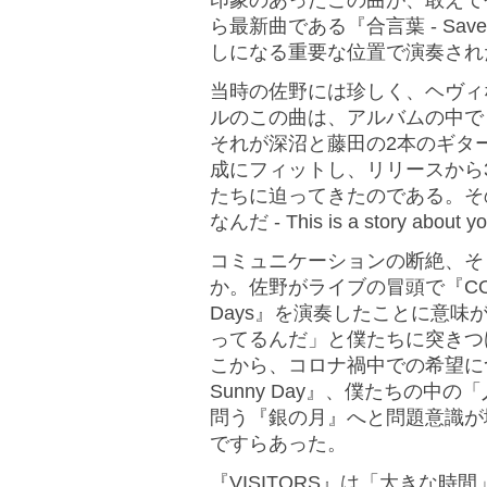
印象のあったこの曲が、敢えて
ら最新曲である『合言葉 - Save I
しになる重要な位置で演奏され
当時の佐野には珍しく、ヘヴィ
ルのこの曲は、アルバムの中で
それが深沼と藤田の2本のギタ
成にフィットし、リリースから
たちに迫ってきたのである。そ
なんだ - This is a story 
コミュニケーションの断絶、そ
か。佐野がライブの冒頭で『COMPL
Days』を演奏したことに意
ってるんだ」と僕たちに突きつけ
こから、コロナ禍中での希望について歌
Sunny Day』、僕たちの
問う『銀の月』へと問題意識が
ですらあった。
『VISITORS』は「大きな