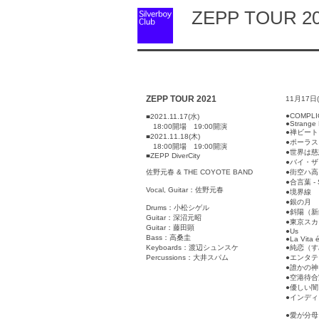
ZEPP TOUR 20
ZEPP TOUR 2021
11月17日(
●COMPLI
■2021.11.17(水)
●Strange
18:00開場 19:00開演
●禅ビート
■2021.11.18(木)
●ポーラ
18:00開場 19:00開演
●世界は
■ZEPP DiverCity
●バイ・
佐野元春 & THE COYOTE BAND
●街空ハ
●合言葉 - Sa
Vocal, Guitar：佐野元春
●境界線
●銀の月
Drums：小松シゲル
●斜陽（
Guitar：深沼元昭
●東京ス
Guitar：藤田顕
●Us
Bass：高桑圭
●La Vita é
Keyboards：渡辺シュンスケ
●純恋（
Percussions：大井スパム
●エンタ
●誰かの神
●空港待合
●優しい闇
●インデ
●愛が分母