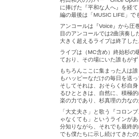
村田和人のカバー『Once Upon A 
に捧げた『平和な人へ』を経て
編の最後は「MUSIC LIFE
アンコールは『Voice』から圧巻
目のアンコールでは2曲演奏した
大きく超えるライブは終了した
ライブは（MC含め）終始杉の
ており、その場にいた誰もがず
もちろんここに集まった人は誰
もハッピーなだけの毎日を送っ
そしてそれは、おそらく杉自身
るひとときは、自然に、積極的
楽の力であり、杉真理の力なの
「大丈夫さ」と歌う『コロンブ
ゃなくても」というラインがあ
分知りながら、それでも最終的
でも僕たちに示し続けてきたの