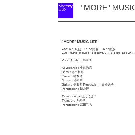
"MORE" MUSIC
"MORE" MUSIC LIFE
■2019.8.9(土) 18:00開場 19:00開演
■Mt. RAINIER HALL SHIBUYA PLEASURE PLEAS
Vocal, Guitar：杉真理
Keyboards：小泉信彦
Bass：藤田哲也
Guitar：橋本哲
Drums：杉未来
Guitar：長田進 Percussion：高橋結子
Percussion：清水淳
Trombone：村上こうよう
Trumpet：近尚也
Percussion：武田和大