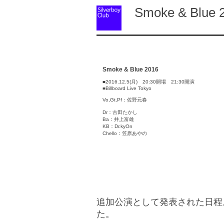
Smoke & Blue 
Smoke & Blue 2016
■2016.12.5(月) 20:30開場 21:30開演
■Billboard Live Tokyo
Vo,Gt,Pf：佐野元春
Dr：古田たかし
Ba：井上富雄
KB：Dr.kyOn
Chello：笠原あやの
追加公演として発表された日程
た。