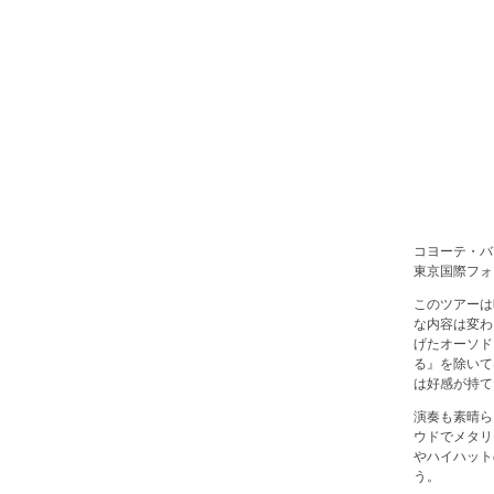
コヨーテ・バ
東京国際フォ
このツアーは
な内容は変わ
げたオーソド
る』を除いて
は好感が持て
演奏も素晴ら
ウドでメタリ
やハイハット
う。