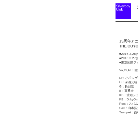
3
35周年ア
THE COY
■2016.3.2
■2016.3.2
■東京国際フ
Vo,Gt,Pf
Dr：小松シ
G：深沼元昭
G：長田進
B：高桑圭
KB：渡辺シ
KB：Dr.kyOn
Perc：スパム
Sax：山本拓
Trumpet：