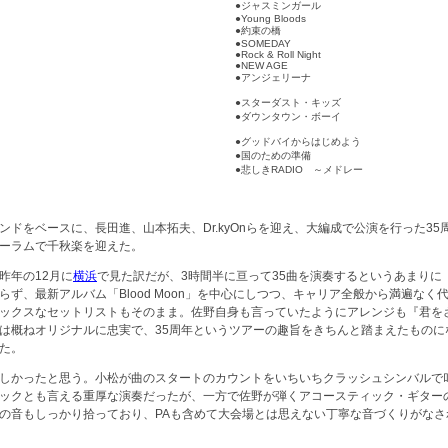
●ジャスミンガール
●Young Bloods
●約束の橋
●SOMEDAY
●Rock & Roll Night
●NEW AGE
●アンジェリーナ
●スターダスト・キッズ
●ダウンタウン・ボーイ
●グッドバイからはじめよう
●国のための準備
●悲しきRADIO ～メドレー
ンドをベースに、長田進、山本拓夫、Dr.kyOnらを迎え、大編成で公演を行った35
ーラムで千秋楽を迎えた。
昨年の12月に
横浜
で見た訳だが、3時間半に亘って35曲を演奏するというあまりに
らず、最新アルバム「Blood Moon」を中心にしつつ、キャリア全般から満遍なく
ックスなセットリストもそのまま。佐野自身も言っていたようにアレンジも『君を
は概ねオリジナルに忠実で、35周年というツアーの趣旨をきちんと踏まえたものに
た。
しかったと思う。小松が曲のスタートのカウントをいちいちクラッシュシンバルで
ックとも言える重厚な演奏だったが、一方で佐野が弾くアコースティック・ギター
の音もしっかり拾っており、PAも含めて大会場とは思えない丁寧な音づくりがなさ