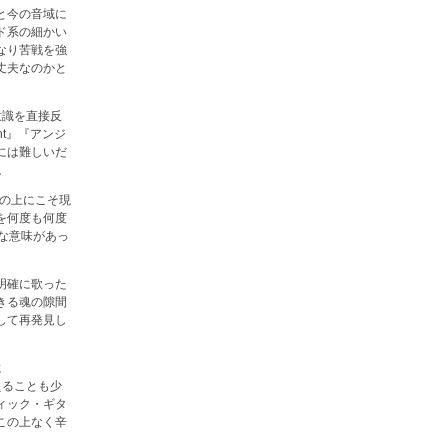
と今の音域に
ド系の細かい
なり苦戦を強
丈夫なのかと
意識を直接反
ht』『アンジ
には難しいだ
。
性の上にこそ現
を何度も何度
な意味があっ
明確に歌った
きる魂の隙間
して再発見し
に
えることも少
ィック・ギタ
この上なく辛