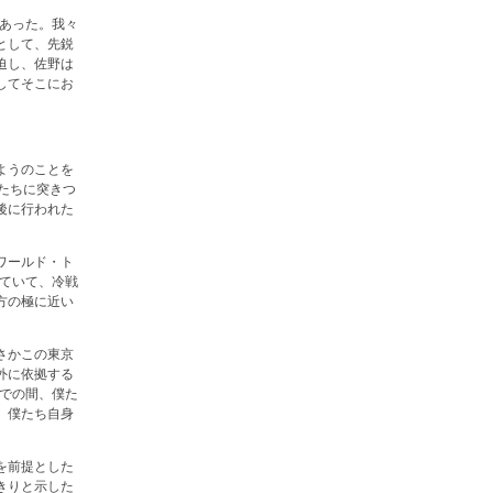
があった。我々
として、先鋭
迫し、佐野は
してそこにお
ようのことを
たちに突きつ
後に行われた
ワールド・ト
けていて、冷戦
方の極に近い
さかこの東京
外に依拠する
までの間、僕た
。僕たち自身
を前提とした
きりと示した