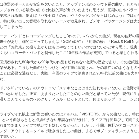
は佐野のボーカルが安定を欠いたこと。アップテンポのシャウト系の曲や、もとも
ンジされている最近の曲では比較的声が出ていたように思うが、初期の曲やバラー
要求される曲、例えば『バルセロナの夜』や『グッドバイからはじめよう』ではか
。特に歌い出しの音程を取れないシーンが散見され、ビデオ・パッケージングは大
してしまった。
ーテ・バンドとレコーディングしたここ3作のアルバムからの曲が、現在の佐野の
性があり、端的に言ってしまえば『SOMEDAY』『約束の橋』『Rock & Roll Nig
どの「お約束」の盛り上がりはもはやなくてもいいのではないかとすら思う。現実
くらいコヨーテ・バンドと制作したここ10年程の作品が充実していると感じられる
回演奏された80年代から90年代の作品も紛れもない佐野の歴史であり、その連続
楽がある。こうした曲のひとつひとつが丁寧に演奏され、その潜在力のようなもの
ことは必要な過程だし、実際、今回のライブで演奏された90年代以前の曲にも大き
だ。
ドアを叩いている』のアウトロで「ステキなことはまだ訪れちゃいない」と佐野が
立つ思いがした。正直、あまりたいしたことのない曲だと思っていたが、現代に生
滑りこんでくるものへのクリティカル・ヒットとして、何よりポップ・チューンと
ライブでそれ以上に鮮烈に響いたのはアルバム「VISITORS」からの曲だった。特
ORS』という曲はもともと抑揚の少ない単調な作品だけに、ライブでは間延びして聞こ
れまであまりライブで聴いても嬉しくなかった。しかし、今回、佐野がアコーステ
ング・アウトするスタイルで吐き出したこの曲は、まるでボブ・ディランのような
て響いた。