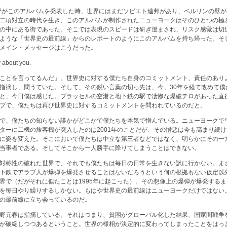
佐野がこのアルバムを発表した時、世界にはまだソビエト連邦があり、ベルリンの壁
二項対立の時代を生き、このアルバムが制作されたニューヨークはそのひとつの極
の中にある街であった。そこでは表現のスピードは研ぎ澄まされ、リスク感覚は切
ような「世界史の最前線」からのレポートのようにこのアルバムを持ち帰った。そ
メイン・メッセージはこうだった。
y about you.
ことを言ってるんだ」。世界史に対する僕たち自身のコミットメント、責任のあり
指摘し、問うていた。そして、その鋭い言葉の切っ先は、今、30年を経て改めて僕
と、今日僕は感じた。ブラッセルの空港と地下鉄の駅で凄惨な爆破テロがあった直
ブで、僕たちは再び世界史に対するコミットメントを問われているのだと。
で、僕たちの知らない誰かがどこかで僕たちを本気で憎んでいる。ニューヨークで
ターに二機の旅客機が突入したのは2001年のことだが、その憎悪は今も高まり続
に姿を変えた。そこにおいて僕たちは中立な第三者などではなく、明らかにその一
当事者である。そしてそこから一人勝手に降りてしまうことはできない。
対称性の破れた世界で、それでも僕たちは毎日の日常を生きない訳に行かない。ま
下鉄でアラブ人が爆弾を爆発させることはないだろうという何の根拠もない仮定以
界で（だがそれに似たことは1995年に起こった）。その想像上の爆弾が爆発する
を毎日やり繰りするしかない。もはや世界史の最前線はニューヨークだけではない
の最前線に立ち会っているのだ。
野元春は指摘している。それはつまり、貧困がグローバル化した結果、国家間戦争
が破綻しつつあるということ。世界の様相が決定的に変わってしまったことをはっ