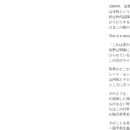
1984年、
は冷戦という
的な時代認識
ひりひりする
けるこの曲の
This is a stor
「これは君の
佐野は明確に
けられている
この日のライ
世界のどこか
レード・セン
は内戦とテロ
ところに立つ
そのような、
の混雑した地
ものもない世
ちはこの日常
が毎日世界史
そのことを佐
一国平和主義