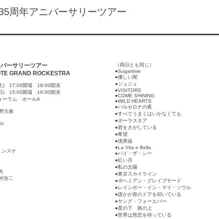
5周年アニバーサリーツアー
ニバーサリーツアー
（両日とも同じ）
●Sugartime
OTE GRAND ROCKESTRA
●優しい闇
●ジュジュ
6(土) 17:00開場 18:00開演
●VISITORS
7(日) 15:00開場 16:00開演
●COME SHINING
ォーラム ホールA
●WILD HEARTS
●バルセロナの夜
：佐野元春
●すべてうまくはいかなくても
●ポーラスタア
ゲル
●君をさがしている
●希望
●境界線
●La Vita e Bella
ュンスケ
●バイ・ザ・シー
●紅い月
●私の太陽
夫
●東京スカイライン
西村浩二
●ボヘミアン・グレイブヤード
●レインボー・イン・マイ・ソウル
●誰かが君のドアを叩いている
●ヤング・フォーエバー
●星の下 路の上
●世界は慈悲を待っている