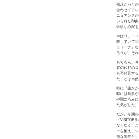
残念だったの
合わせてアレ
ニュアンスが
いられた印象
余計な心配を
やはり、コヨ
映していて切迫
ェリーナ』な
ろうが、それ
もちろん、今
在の佐野の音
も再発見する
たことは当然
特に『誰かが
時には鳥肌が
や闇に巧みに
た気がした。
だが、今回の
『VISIT
なくなく、こ
ーを抱え、シ
辣な警句とし