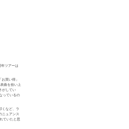
周年ツアーは
「お買い得」
代表曲を拾い上
さがしてい
なっているの
叩くなど、ラ
のニュアンス
れていたと思