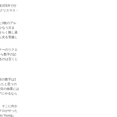
ATERで行
たクリスマス・
た3枚のアル
いかなう日ま
そらく難し過
ら光る雪越し
ナーのリクエ
から数字の記
めるのは宝くじ
桁の数字は2
ったと思うの
番目の抽選には
アにやるなら
、そこに向か
テロがやった
Young』