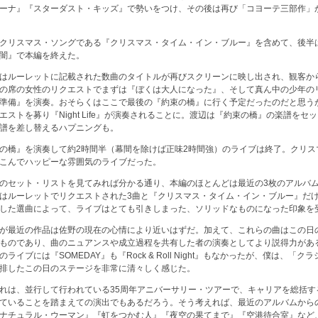
ーナ』『スターダスト・キッズ』で勢いをつけ、その後は再び「コヨーテ三部作」
クリスマス・ソングである『クリスマス・タイム・イン・ブルー』を含めて、後半
闇』で本編を終えた。
はルーレットに記載された数曲のタイトルが再びスクリーンに映し出され、観客か
の席の女性のリクエストでまずは『ぼくは大人になった』、そして真ん中の少年の
準備』を演奏。おそらくはここで最後の『約束の橋』に行く予定だったのだと思う
エストを募り『Night Life』が演奏されることに。渡辺は『約束の橋』の楽譜をセ
譜を差し替えるハプニングも。
の橋』を演奏して約2時間半（幕間を除けば正味2時間強）のライブは終了。クリス
こんでハッピーな雰囲気のライブだった。
のセット・リストを見てみれば分かる通り、本編のほとんどは最近の3枚のアルバ
はルーレットでリクエストされた3曲と『クリスマス・タイム・イン・ブルー』だ
した選曲によって、ライブはとても引きしまった、ソリッドなものになった印象を
が最近の作品は佐野の現在の心情により近いはずだ。加えて、これらの曲はこの日
ものであり、曲のニュアンスや成立過程を共有した者の演奏としてより説得力があ
ライブには『SOMEDAY』も『Rock & Roll Night』もなかったが、僕は、「ク
排したこの日のステージを非常に清々しく感じた。
れは、並行して行われている35周年アニバーサリー・ツアーで、キャリアを総括す
ていることを踏まえての演出でもあるだろう。そう考えれば、最近のアルバムから
ナチュラル・ウーマン』『虹をつかむ人』『夜空の果てまで』『空港待合室』など