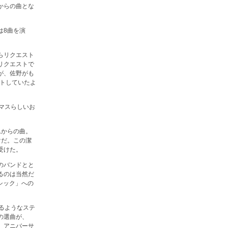
からの曲とな
は8曲を演
らリクエスト
リクエストで
が、佐野がも
ットしていたよ
マスらしいお
ムからの曲。
けだ。この潔
受けた。
のバンドとと
るのは当然だ
ラシック」への
るようなステ
の選曲が、
、アニバーサ