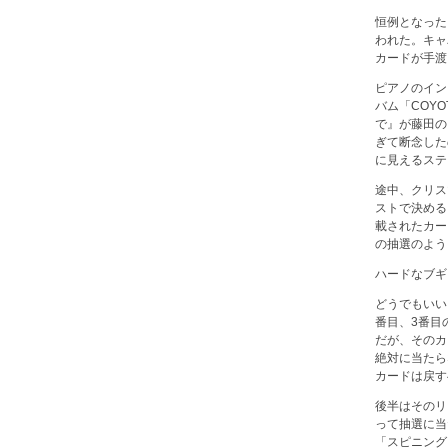
恒例となった
われた。キャ
カードが手渡
ピアノのイン
バム「COYO
で』が藤田の
ぎて断念した
に見えるステ
途中、クリス
ストで決める
載されたカー
の抽選のよう
ハードなブギ
どうでもいい
番目、3番目
だが、そのカ
絶対に当たら
カードは戻す
後半はそのリ
って抽選に当
「スピニング