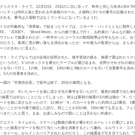
クリスマス・ライブ。12月22日、23日の二日に亘って、昨年と同じ六本木のEX THE
パシティは900人強と思われる中規模のホール。入場時に3ケタの番号が記載され
される。番号は入場順ではなくランダムになっているようだ。
トロが印象的な『境界線』で始まったライブは、コヨーテ・バンドとともに制作し
TE」「ZOOEY」「Blood Moon」からの曲で進んで行く。お約束の『みんなの願
ウクレレで披露されたが、一昨年やったコーラスの歌唱指導は今年もなかった。お
のだろう。客席に雪が舞い落ちる演出があったが、やや後ろの客席からは、きらき
ージがきれいに見えた。
マス・ライブならではの企画が説明された。後半冒頭の曲を、抽選で選ばれたリス
というのだ。3つのボックスを乗せたテーブルが運び込まれ、佐野がそれぞれの箱
ドを引いて行く。1の桁、10の桁、100の桁と3枚のカードを引いて当選番号を決
。3人の当選者を決めた。
ー調の『空港待合室』で前半は終了、20分の幕間となる。
ことだが、引いたカードを箱に戻さず次の番号を引いたので、最初の抽選で出た各
の抽選では出ないことになってしまった。例えば最初の抽選の1の桁は確か「4」だ
ードを箱に戻さなかったので、1の桁が「4」のカードを持った約90人は2番目、3
ないことがその場で確定した訳だ。同じことが10の桁、100の桁でも言える。フェ
べきだったと思う。まあ、お楽しみなので固いことは言わない約束か。
クエスト・タイムから。ステージは数曲の曲名が書かれたルーレットが運びこまれ
たった観客がダーツを投げて当たった曲を演奏するという趣向。エルヴィス・コス
・ホイール」からインスパイアされたものだろう。この抽選会で引き当てられた『So 