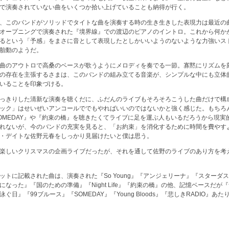
で演奏されていない曲をいくつか拾い上げていることも納得が行く。
、このバンドがソリッドでタイトな曲を演奏する時の生き生きした表現力は最近の
オープニングで演奏された『境界線』での渡辺のピアノのイントロ。これから何か
るという「予感」をまさに音として表現したとしかいいようのないような力強いス
胎動のようだ。
曲のアウトロで高桑のベースが歌うようにメロディを奏でる一節。寡黙にリズムを
の存在を主張するさまは、このバンドの組み立てる音楽が、シンプルな中にも立体
いることを印象づける。
っきりした清新な演奏を聴くだに、ふだんのライブもそろそろこうした曲だけで構
ック」はせいぜいアンコールででもやればいいのではないかと強く感じた。もちろ
OMEDAY』や『約束の橋』を聴きたくてライブに足を運ぶ人もいるだろうから現実
れないが、今のバンドの充実を見ると、「お約束」を消化するために時間を費やす
・デイトな佐野元春をしっかり見届けたいと僕は思う。
楽しいクリスマスの企画ライブだったが、それを通して佐野のライブのあり方を考
ットに記載された曲は、演奏された『So Young』『アンジェリーナ』『スターダ
になった』『国のための準備』『Night Life』『約束の橋』の他、記憶ベースだが
ぐ日』『99ブルース』『SOMEDAY』『Young Bloods』『悲しきRADIO』あ