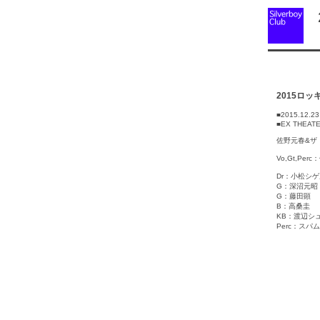
2
2015ロ
■2015.12.
■EX THEAT
佐野元春&ザ
Vo,Gt,Per
Dr：小松シ
G：深沼元昭
G：藤田顕
B：高桑圭
KB：渡辺シ
Perc：スパム