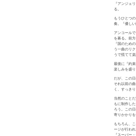
『アンジェリ
る。
もうひとつの
奏。『優しい
アンコールで
を募る。前方
『国のための
う一曲のリク
うで慌てて楽
最後に『約束
楽しみを盛り
だが、この日
それ以前の曲
く、すっきり
当然のことだ
もに制作した
ろう。この日の
寄りかかりを
もちろん、こ
ージが行われ
『スーパー・