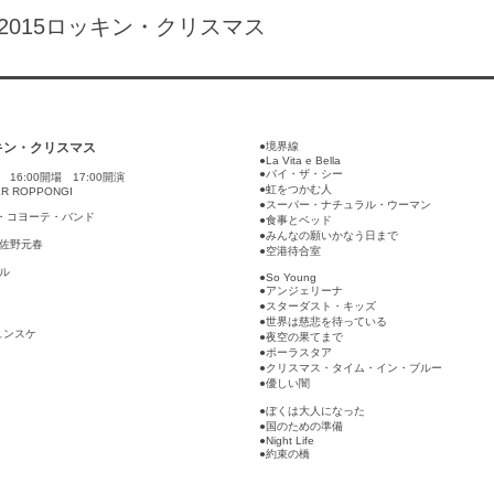
015ロッキン・クリスマス
ッキン・クリスマス
●境界線
●La Vita e Bella
●バイ・ザ・シー
23 16:00開場 17:00開演
●虹をつかむ人
ER ROPPONGI
●スーパー・ナチュラル・ウーマン
・コヨーテ・バンド
●食事とベッド
●みんなの願いかなう日まで
c：佐野元春
●空港待合室
ゲル
●So Young
●アンジェリーナ
●スターダスト・キッズ
●世界は慈悲を待っている
ュンスケ
●夜空の果てまで
●ポーラスタア
●クリスマス・タイム・イン・ブルー
●優しい闇
●ぼくは大人になった
●国のための準備
●Night Life
●約束の橋