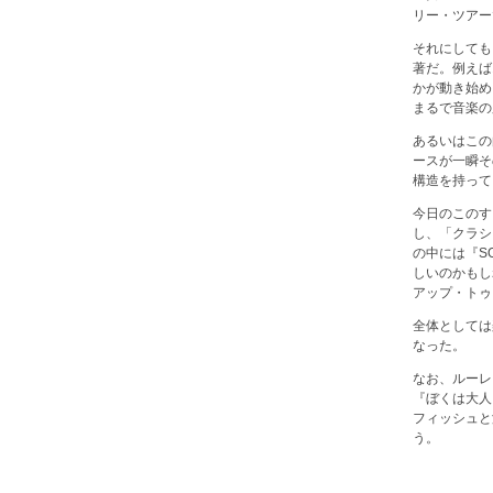
リー・ツアー
それにしても
著だ。例えば
かが動き始め
まるで音楽の
あるいはこの
ースが一瞬そ
構造を持って
今日のこのす
し、「クラシ
の中には『S
しいのかもし
アップ・トゥ
全体としては
なった。
なお、ルーレ
『ぼくは大人
フィッシュと泳
う。