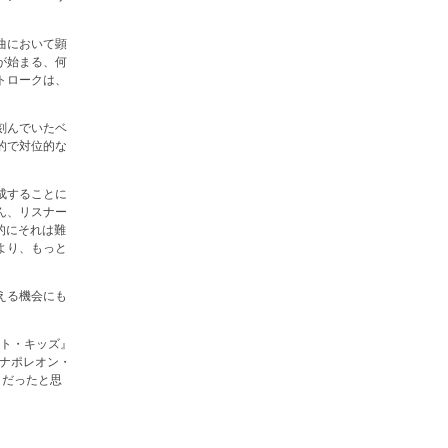
曲において顕
が始まる、何
トロークは、
刻んでいたベ
的で対位的な
成することに
ん、リスナー
的にそれは難
より、もっと
える機会にも
スト・キッズ』
『ナポレオン・
たりだったと思