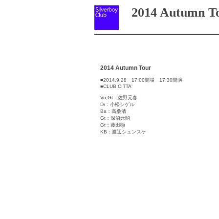
2014 Autumn T
2014 Autumn Tour
■2014.9.28 17:00開場 17:30開演
■CLUB CITTA'
Vo,Gt：佐野元春
Dr：小松シゲル
Ba：高桑清
Gt：深沼元昭
Gt：藤田顕
KB：渡辺シュンスケ